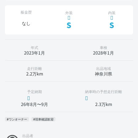
板金歴
外装
内装
S
S
なし
年式
車検
2023年1月
2028年1月
走行距離
出品地域
2.2万km
神奈川県
予定納期
納車時の予想走行距離
26年8月〜9月
2.3万km
#ワンオーナー
#現車確認歓迎
出品者