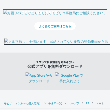
0800-500-5500
よくあるご質問はこちら
スマホで新着情報を見逃さない
公式アプリを無料ダウンロード
モビリコ（クルマの個人売買）
中古車一覧
スープラ
RZ
トヨタ スー