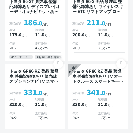
トヨタ 86 GT 禁煙車 整備
トヨタ 86 G 美品 禁煙車 整
記録簿あり ディスプレイオ
備記録簿あり ワイヤレスキ
ーディオ ※ナビキットあり
ー ETC リフトアップ ロー
TV オートクルーズ スマー
ダウン
186
211
トキー ETC バックモニタ
.0
.0
支払総額
支払総額
万円
万円
ー
本体
諸費用
本体
諸費用
175.0
11
.0
200.0
11
.0
万円
万円
万円
万円
年式
走行距離
年式
走行距離
2017
4.7万km
2019
3.0万km
#ワンオーナー
#お問い合わせ歓迎
終了間近
トヨタ GR86 RZ 美品 禁煙
トヨタ GR86 RZ 美品 禁煙
車 整備記録簿あり 販売店
車 整備記録簿あり TV オー
オプションナビ TV スマー
トクルーズ スマートキー
トキー ETC バックモニタ
ETC バックモニター ドラ
331
341
ー ドライブレコーダー
イブレコーダー
.0
.0
支払総額
支払総額
万円
万円
本体
諸費用
本体
諸費用
320.0
11
.0
330.0
11
.0
万円
万円
万円
万円
年式
走行距離
年式
走行距離
2022
1.3万km
2024
1.6万km