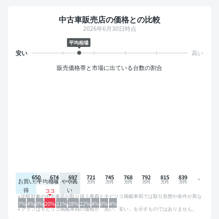
中古車販売店の価格との比較
2026年6月30日時点
平均相場
販売価格帯と市場に出ている台数の割合
650
674
697
721
745
768
792
815
839
お買い
平均相場
やや高
得
い
比較対象の中古車店が取り扱う車両とモビリコ掲載車両では取引形態や条件が異な
るため、グラフは参考情報です。
7%
4%
0%
20%
11%
28%
22%
4%
0%
4%
グラフはモビリコ掲載車両の価格が「高い、安い」を示すものではありません。