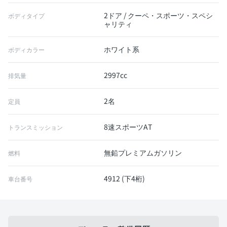
2ドア / クーペ・スポーツ・スペシ
ボディタイプ
ャリティ
ホワイト系
ボディカラー
2997cc
排気量
2名
定員
8速スポーツAT
トランスミッション
無鉛プレミアムガソリン
燃料
4912 (下4桁)
車台番号