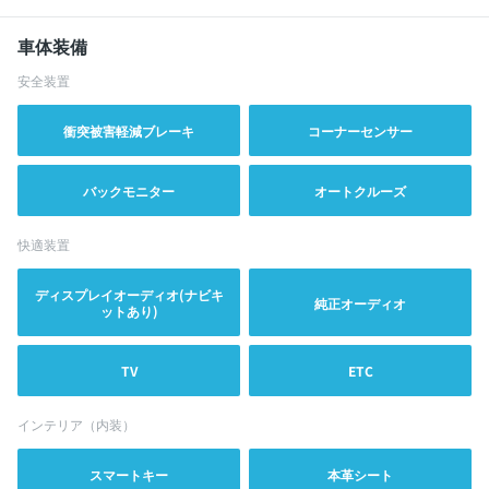
車体装備
安全装置
衝突被害軽減ブレーキ
コーナーセンサー
バックモニター
オートクルーズ
快適装置
ディスプレイオーディオ(ナビキ
純正オーディオ
ットあり)
TV
ETC
インテリア（内装）
スマートキー
本革シート