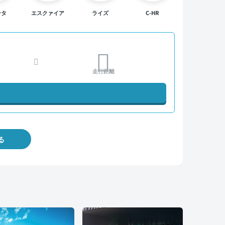
ンタ
エスクァイア
ライズ
C-HR
走行距離
る