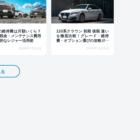
4の維持費は月額いくら？
220系クラウン 前期 後期 違い
税金・メンテナンス費用
を徹底比較！グレード・維持
的なレジャー活用術
費・オプション選びの攻略ガイ
ド
2026年7月21日
2026年7月21日
見る