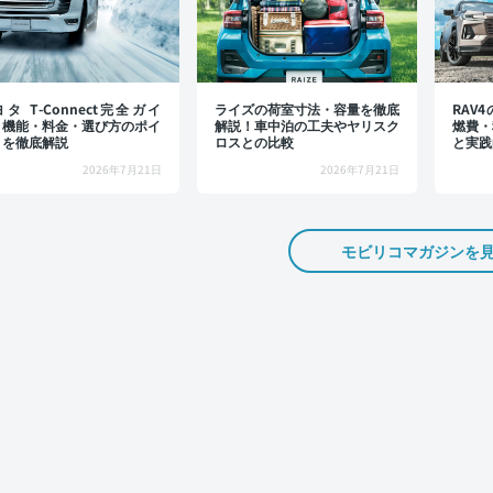
タ T-Connect完全ガイ
ライズの荷室寸法・容量を徹底
RAV
：機能・料金・選び方のポイ
解説！車中泊の工夫やヤリスク
燃費・
トを徹底解説
ロスとの比較
と実践
2026年7月21日
2026年7月21日
モビリコマガジンを