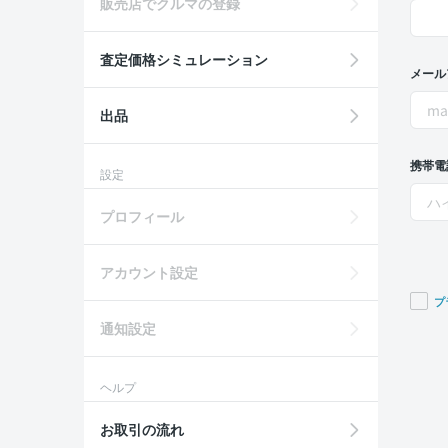
販売店でクルマの登録
査定価格シミュレーション
メール
出品
携帯電
設定
プロフィール
アカウント設定
プ
通知設定
If you
are a
huma
ヘルプ
ignor
this
お取引の流れ
field