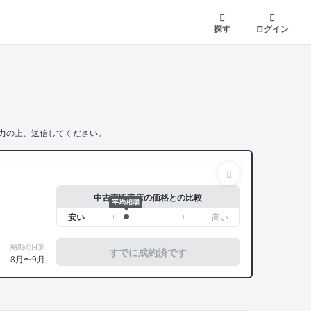
探す
ログイン
力の上、送信してください。
中古車販売店の価格との比較
平均相場
納期の目安
すでに成約済です
8月〜9月