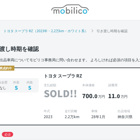
モビリコ
トヨタ スープラ RZ（2023年・2.2万km・ホワイト系）
引き渡し時期を確認
渡し時期を確認
出品車両についてモビリコ事務局に問い合わせます。
よろしければ必須の項目を入
買成約中
トヨタ スープラ RZ
板金歴
外装
内装
支払総額
本体価格
諸費用
S
S
なし
SOLD!!
700
11
.0
.0
万円
万円
年式
走行距離
車検
出品地域
2023
2.2万km
28年1月
神奈川県
必須