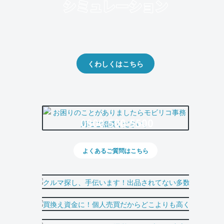
クルマの将来的な価値を予測！
出品や下取りの際の参考に。
くわしくはこちら
0800-500-5500
よくあるご質問はこちら