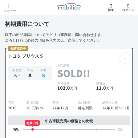
モビリコ
探す
ログイン
メニュー
初期費用について
以下の出品車両についてモビリコ事務局に問い合わせます。
よろしければ必須の項目を入力の上、送信してください。
売買成約中
トヨタ プリウス S
支払総額
SOLD!!
板金歴
外装
内装
A
S
あり
本体価格
諸費用
102
.0
11
.0
万円
万円
年式
走行距離
車検
出品地域
納期の目安
2019
10.3万km
24年12月
神奈川県
24年10月〜11月
中古車販売店の価格との比較
お買い得