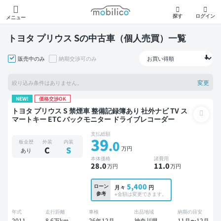
モビリコ
探す
ログイン
メニュー
トヨタ プリウス Sの中古車（個人売買）一覧
販売中のみ
納期交渉可のみ
変更
絞り込み条件はありません。
NEW!
価格交渉OK
トヨタ プリウス S 禁煙車 整備記録簿あり 社外ナビ TV ス
マートキー ETC バックモニター ドライブレコーダー
支払総額
39
.0
板金歴
外装
内装
万円
C
S
あり
本体価格
諸費用
28
.0
11
.0
万円
万円
5,400
ローン
月々
円
参考
※金額は変更できます。
年式
走行距離
車検
出品地域
納期の目安
2011
8.6万km
26年12月
神奈川県
11月〜12月