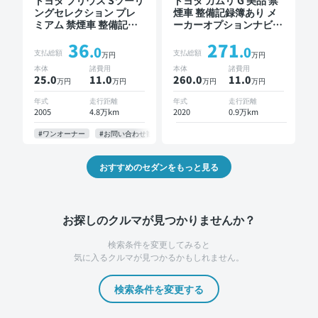
トヨタ プリウス Sツーリ
トヨタ カムリ G 美品 禁
ングセレクション プレ
煙車 整備記録簿あり メ
ミアム 禁煙車 整備記録
ーカーオプションナビ
簿あり ディスプレイオ
TV ブラインドスポット
36
271
ーディオ TV スマートキ
モニター オートクルー
.0
.0
支払総額
支払総額
万円
万円
ー ETC バックモニター
ズ スマートキー ETC バ
本体
諸費用
本体
諸費用
ックモニター ドライブ
25.0
11
.0
260.0
11
.0
万円
万円
万円
万円
レコーダー 衝突軽減
年式
走行距離
年式
走行距離
2005
4.8万km
2020
0.9万km
#ワンオーナー
#お問い合わせ歓迎
おすすめのセダンをもっと見る
お探しのクルマが見つかりませんか？
検索条件を変更してみると
気に入るクルマが見つかるかもしれません。
検索条件を変更する