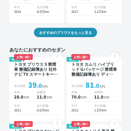
年式
走行距離
年式
走行距離
2010
8.9万km
2017
3.2万km
おすすめのプリウスをもっと見る
あなたにおすすめのセダン
お買い得!!
お買い得!!
NEW!
NEW!
トヨタ プリウス S 禁煙
トヨタ カムリ ハイブリ
車 整備記録簿あり 社外
ッド Gパッケージ 禁煙車
ナビ TV スマートキー
整備記録簿あり ディス
ETC バックモニター ド
プレイオーディオ ※ナビ
39
81
ライブレコーダー
キットあり TV スマート
.0
.0
支払総額
支払総額
万円
万円
キー ETC バックモニタ
本体
諸費用
本体
諸費用
ー ドライブレコーダー
28.0
11
.0
70.0
11
.0
万円
万円
万円
万円
年式
走行距離
年式
走行距離
2011
8.6万km
2012
1.5万km
お買い得!!
お買い得!!
NEW!
NEW!