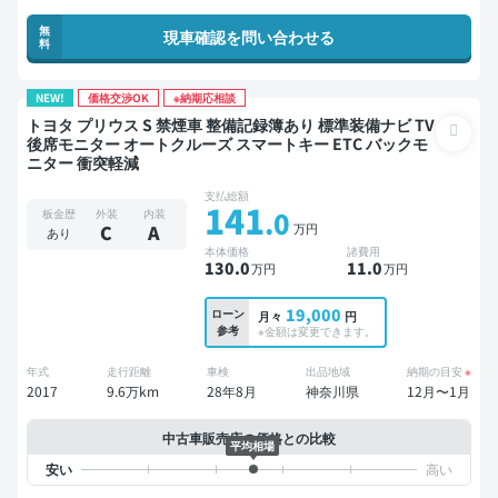
無
現車確認を問い合わせる
料
NEW!
価格交渉OK
※納期応相談
トヨタ プリウス S 禁煙車 整備記録簿あり 標準装備ナビ TV
後席モニター オートクルーズ スマートキー ETC バックモ
ニター 衝突軽減
支払総額
141
.0
板金歴
外装
内装
万円
C
A
あり
本体価格
諸費用
130
.0
11
.0
万円
万円
19,000
ローン
月々
円
参考
※金額は変更できます。
年式
走行距離
車検
出品地域
納期の目安
※
2017
9.6万km
28年8月
神奈川県
12月〜1月
中古車販売店の価格との比較
平均相場