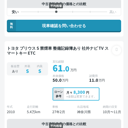
中古車販売店の価格との比較
平均相場
無
現車確認を問い合わせる
料
トヨタ プリウス S 禁煙車 整備記録簿あり 社外ナビ TV ス
マートキー ETC
支払総額
61
.0
板金歴
外装
内装
万円
S
S
あり
本体価格
諸費用
50
.0
11
.0
万円
万円
8,300
ローン
月々
円
参考
※金額は変更できます。
年式
走行距離
車検
出品地域
納期の目安
2010
5.4万km
27年2月
神奈川県
10月〜11月
中古車販売店の価格との比較
平均相場