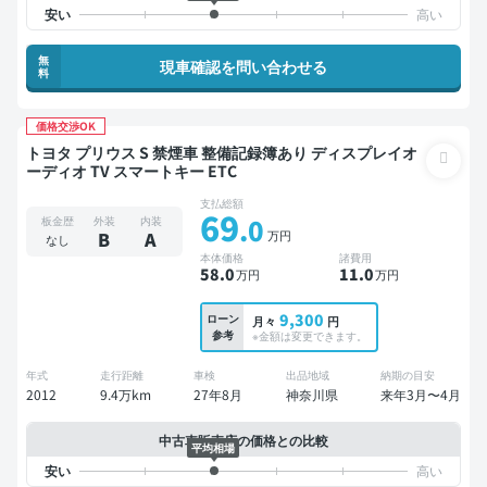
無
現車確認を問い合わせる
料
価格交渉OK
トヨタ プリウス S 禁煙車 整備記録簿あり ディスプレイオ
ーディオ TV スマートキー ETC
支払総額
69
.0
板金歴
外装
内装
万円
B
A
なし
本体価格
諸費用
58
.0
11
.0
万円
万円
9,300
ローン
月々
円
参考
※金額は変更できます。
年式
走行距離
車検
出品地域
納期の目安
2012
9.4万km
27年8月
神奈川県
来年3月〜4月
中古車販売店の価格との比較
平均相場