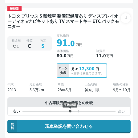
短納期
トヨタ プリウス S 禁煙車 整備記録簿あり ディスプレイオ
ーディオ ※ナビキットあり TV スマートキー ETC バックモ
ニター
支払総額
91
.0
板金歴
外装
内装
万円
C
S
なし
本体価格
諸費用
80
.0
11
.0
万円
万円
12,300
ローン
月々
円
参考
※金額は変更できます。
年式
走行距離
車検
出品地域
納期の目安
2013
5.6万km
28年5月
神奈川県
9月〜10月
中古車販売店の価格との比較
平均相場
無
現車確認を問い合わせる
料