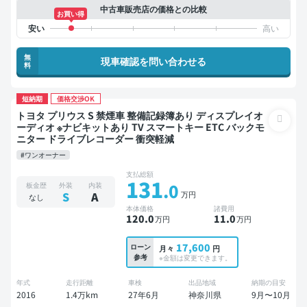
中古車販売店の価格との比較
お買い得
無
現車確認を問い合わせる
料
短納期
価格交渉OK
トヨタ プリウス S 禁煙車 整備記録簿あり ディスプレイオ
ーディオ ※ナビキットあり TV スマートキー ETC バックモ
ニター ドライブレコーダー 衝突軽減
#ワンオーナー
支払総額
131
.0
板金歴
外装
内装
万円
S
A
なし
本体価格
諸費用
120
.0
11
.0
万円
万円
17,600
ローン
月々
円
参考
※金額は変更できます。
年式
走行距離
車検
出品地域
納期の目安
2016
1.4万km
27年6月
神奈川県
9月〜10月