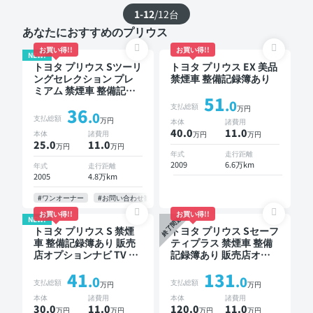
1-12
/
12
台
あなたにおすすめのプリウス
お買い得!!
お買い得!!
NEW!
トヨタ プリウス Sツーリ
トヨタ プリウス EX 美品
ングセレクション プレ
禁煙車 整備記録簿あり
ミアム 禁煙車 整備記録
51
簿あり ディスプレイオ
.0
支払総額
万円
36
ーディオ TV スマートキ
.0
支払総額
万円
本体
諸費用
ー ETC バックモニター
40.0
11
.0
本体
諸費用
万円
万円
25.0
11
.0
万円
万円
年式
走行距離
2009
6.6万km
年式
走行距離
2005
4.8万km
#ワンオーナー
#お問い合わせ歓迎
お買い得!!
お買い得!!
NEW!
終了間近
トヨタ プリウス S 禁煙
トヨタ プリウス Sセーフ
車 整備記録簿あり 販売
ティプラス 禁煙車 整備
店オプションナビ TV ス
記録簿あり 販売店オプ
マートキー ETC
ションナビ TV オートク
41
131
ルーズ スマートキー
.0
.0
支払総額
支払総額
万円
万円
ETC バックモニター 衝
本体
諸費用
本体
諸費用
突軽減
30.0
11
.0
120.0
11
.0
万円
万円
万円
万円