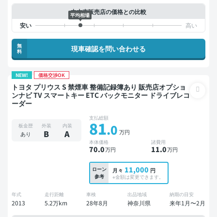
中古車販売店の価格との比較
平均相場
無
現車確認を問い合わせる
料
NEW!
価格交渉OK
トヨタ プリウス S 禁煙車 整備記録簿あり 販売店オプショ
ンナビ TV スマートキー ETC バックモニター ドライブレコ
ーダー
支払総額
81
.0
板金歴
外装
内装
万円
B
A
あり
本体価格
諸費用
70
.0
11
.0
万円
万円
11,000
ローン
月々
円
参考
※金額は変更できます。
年式
走行距離
車検
出品地域
納期の目安
2013
5.2万km
28年8月
神奈川県
来年1月〜2月