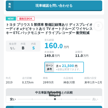
無
現車確認を問い合わせる
料
NEW!
価格交渉OK
トヨタ プリウス S 禁煙車 整備記録簿あり ディスプレイオ
ーディオ ※ナビキットあり TV オートクルーズ ワイヤレス
キー ETC バックモニター ドライブレコーダー 衝突軽減
支払総額
160
.0
板金歴
外装
内装
万円
B
S
なし
本体価格
諸費用
149
.0
11
.0
万円
万円
21,500
ローン
月々
円
参考
※金額は変更できます。
年式
走行距離
車検
出品地域
納期の目安
2019
8.3万km
28年9月
神奈川県
来年1月〜2月
中古車販売店の価格との比較
平均相場