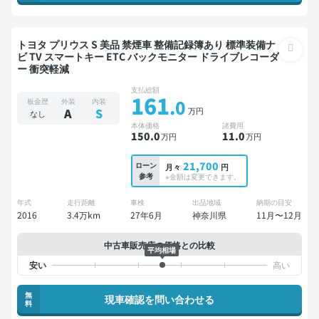
トヨタ プリウス S 美品 禁煙車 整備記録簿あり 標準装備ナ
ビ TV スマートキー ETC バックモニター ドライブレコーダ
ー 衝突軽減
支払総額
161
.0
板金歴
外装
内装
万円
A
S
なし
本体価格
諸費用
150
.0
11
.0
万円
万円
21,700
ローン
月々
円
参考
※金額は変更できます。
年式
走行距離
車検
出品地域
納期の目安
2016
3.4万km
27年6月
神奈川県
11月〜12月
中古車販売店の価格との比較
平均相場
無
現車確認を問い合わせる
料