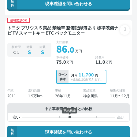
無
現車確認を問い合わせる
料
価格交渉OK
トヨタ プリウス S 美品 禁煙車 整備記録簿あり 標準装備ナ
ビ TV スマートキー ETC バックモニター
支払総額
86
.0
板金歴
外装
内装
万円
S
S
なし
本体価格
諸費用
75
.0
11
.0
万円
万円
11,700
ローン
月々
円
参考
※金額は変更できます。
年式
走行距離
車検
出品地域
納期の目安
2011
1.9万km
26年11月
神奈川県
11月〜12月
中古車販売店の価格との比較
平均相場
無
現車確認を問い合わせる
料