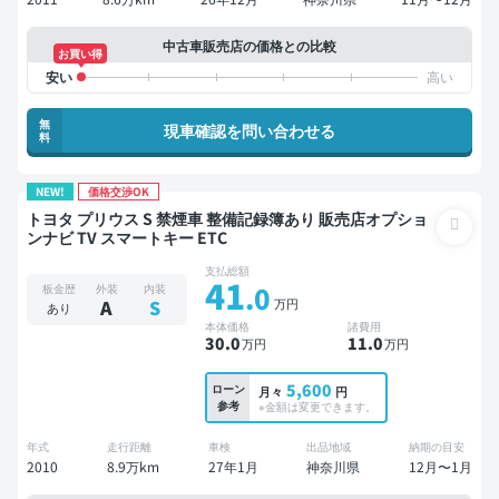
中古車販売店の価格との比較
お買い得
無
現車確認を問い合わせる
料
NEW!
価格交渉OK
トヨタ プリウス S 禁煙車 整備記録簿あり 販売店オプショ
ンナビ TV スマートキー ETC
支払総額
41
.0
板金歴
外装
内装
万円
A
S
あり
本体価格
諸費用
30
.0
11
.0
万円
万円
5,600
ローン
月々
円
参考
※金額は変更できます。
年式
走行距離
車検
出品地域
納期の目安
2010
8.9万km
27年1月
神奈川県
12月〜1月