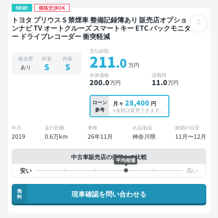
NEW!
価格交渉OK
トヨタ プリウス S 禁煙車 整備記録簿あり 販売店オプショ
ンナビ TV オートクルーズ スマートキー ETC バックモニタ
ー ドライブレコーダー 衝突軽減
支払総額
211
.0
板金歴
外装
内装
万円
S
S
あり
本体価格
諸費用
200
.0
11
.0
万円
万円
28,400
ローン
月々
円
参考
※金額は変更できます。
年式
走行距離
車検
出品地域
納期の目安
2019
0.6万km
26年11月
神奈川県
11月〜12月
中古車販売店の価格との比較
平均相場
無
現車確認を問い合わせる
料