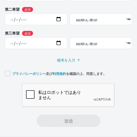
第二希望
必須
第三希望
必須
備考を入力
プライバシーポリシー
及び
利用規約
を確認の上、同意します。
If you
are a
human,
ignore
this
field
送信