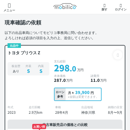
モビリコ
探す
ログイン
メニュー
現車確認の依頼
以下の出品車両についてモビリコ事務局に問い合わせます。
よろしければ必須の項目を入力の上、送信してください。
出品中
トヨタ プリウス Z
支払総額
298
.0
板金歴
外装
内装
万円
S
S
あり
本体価格
諸費用
287
.0
11
.0
万円
万円
39,900
ローン
月々
円
参考
※金額は変更できます。
年式
走行距離
車検
出品地域
納期の目安
2023
2.9万km
28年4月
神奈川県
8月〜9月
中古車販売店の価格との比較
お買い得