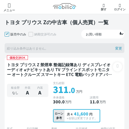
モビリコ
探す
ログイン
メニュー
トヨタ プリウス Zの中古車（個人売買）一覧
販売中のみ
納期交渉可のみ
変更
絞り込み条件はありません。
価格交渉OK
トヨタ プリウス Z 禁煙車 整備記録簿あり ディスプレイオ
ーディオ ※ナビキットあり TV ブラインドスポットモニタ
ー オートクルーズ スマートキー ETC 電動バックドア バッ
クモニター 全方位カメラ ドライブレコーダー 衝突軽減
支払総額
311
.0
板金歴
外装
内装
万円
A
A
なし
本体価格
諸費用
300
.0
11
.0
万円
万円
41,600
ローン
月々
円
参考
※金額は変更できます。
年式
走行距離
車検
出品地域
納期の目安