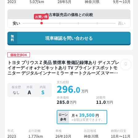
2023
5.0万km
28年5月
神奈川県
9月〜10月
中古車販売店の価格との比較
お買い得
無
現車確認を問い合わせる
料
価格交渉OK
トヨタ プリウス Z 美品 禁煙車 整備記録簿あり ディスプレ
イオーディオ ※ナビキットあり TV ブラインドスポットモ
ニター デジタルインナーミラー オートクルーズ スマート
キー ETC 電動バックドア バックモニター 全方位カメラ ド
支払総額
ライブレコーダー 衝突軽減
296
.0
板金歴
外装
内装
万円
A
S
なし
本体価格
諸費用
285
.0
11
.0
万円
万円
39,500
ローン
月々
円
参考
※金額は変更できます。
年式
走行距離
車検
出品地域
納期の目安
2023
1.7万km
26年10月
神奈川県
10月〜11月