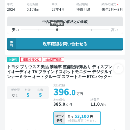
年式
走行距離
車検
出品地域
納期の目安
※
2024
0.1万km
27年4月
神奈川県
来年2月〜3月
中古車販売店の価格との比較
平均相場
無
現車確認を問い合わせる
料
NEW!
価格交渉OK
※納期応相談
トヨタ プリウス Z 美品 禁煙車 整備記録簿あり ディスプレ
イオーディオ TV ブラインドスポットモニター デジタルイ
ンナーミラー オートクルーズ スマートキー ETC バックモ
ニター 全方位カメラ ドライブレコーダー 社外アルミ 衝突
支払総額
軽減
396
.0
板金歴
外装
内装
万円
S
S
なし
本体価格
諸費用
385
.0
11
.0
万円
万円
53,100
ローン
月々
円
参考
※金額は変更できます。