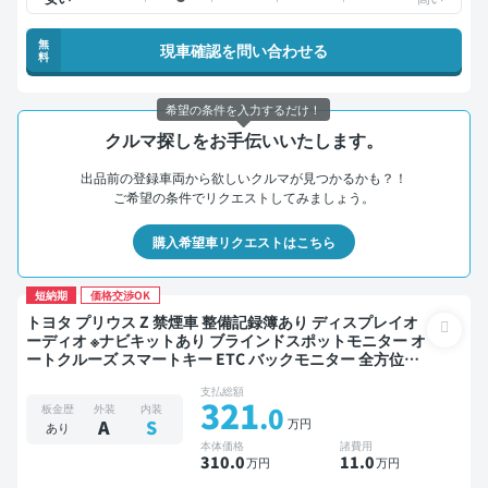
無
現車確認を問い合わせる
料
希望の条件を入力するだけ！
クルマ探しをお手伝いいたします。
出品前の登録車両から欲しいクルマが見つかるかも？！
ご希望の条件でリクエストしてみましょう。
購入希望車リクエストはこちら
短納期
価格交渉OK
トヨタ プリウス Z 禁煙車 整備記録簿あり ディスプレイオ
ーディオ ※ナビキットあり ブラインドスポットモニター オ
ートクルーズ スマートキー ETC バックモニター 全方位カ
メラ ドライブレコーダー 衝突軽減
支払総額
321
.0
板金歴
外装
内装
万円
A
S
あり
本体価格
諸費用
310
.0
11
.0
万円
万円