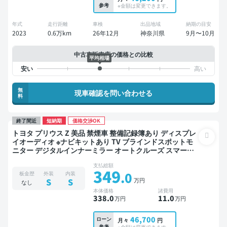
参考
※金額は変更できます。
年式
走行距離
車検
出品地域
納期の目安
2023
0.6万km
26年12月
神奈川県
9月〜10月
中古車販売店の価格との比較
平均相場
無
現車確認を問い合わせる
料
終了間近
短納期
価格交渉OK
トヨタ プリウス Z 美品 禁煙車 整備記録簿あり ディスプレ
イオーディオ ※ナビキットあり TV ブラインドスポットモ
ニター デジタルインナーミラー オートクルーズ スマート
キー ETC 電動バックドア バックモニター 全方位カメラ ド
支払総額
ライブレコーダー 社外アルミ 衝突軽減
349
.0
板金歴
外装
内装
万円
S
S
なし
本体価格
諸費用
338
.0
11
.0
万円
万円
46,700
ローン
月々
円
参考
※金額は変更できます。