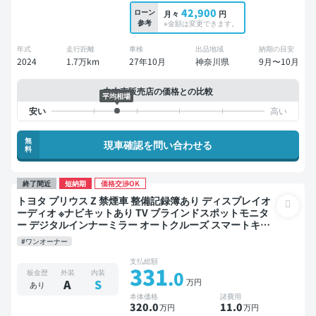
42,900
ローン
月々
円
参考
※金額は変更できます。
年式
走行距離
車検
出品地域
納期の目安
2024
1.7万km
27年10月
神奈川県
9月〜10月
中古車販売店の価格との比較
平均相場
無
現車確認を問い合わせる
料
終了間近
短納期
価格交渉OK
トヨタ プリウス Z 禁煙車 整備記録簿あり ディスプレイオ
ーディオ ※ナビキットあり TV ブラインドスポットモニタ
ー デジタルインナーミラー オートクルーズ スマートキー
ETC 電動バックドア バックモニター 全方位カメラ ドライ
#ワンオーナー
ブレコーダー 衝突軽減
支払総額
331
.0
板金歴
外装
内装
万円
A
S
あり
本体価格
諸費用
320
.0
11
.0
万円
万円