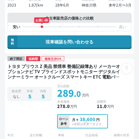
2023
1.8万km
28年6月
神奈川県
来年2月〜3月
中古車販売店の価格との比較
お買い得
無
現車確認を問い合わせる
料
終了間近
短納期
価格交渉OK
トヨタ プリウス Z 美品 禁煙車 整備記録簿あり メーカーオ
プションナビ TV ブラインドスポットモニター デジタルイ
ンナーミラー オートクルーズ スマートキー ETC 電動バッ
クドア バックモニター 全方位カメラ ドライブレコーダー
支払総額
衝突軽減
289
.0
板金歴
外装
内装
万円
S
S
なし
本体価格
諸費用
278
.0
11
.0
万円
万円
38,600
ローン
月々
円
参考
※金額は変更できます。
年式
走行距離
車検
出品地域
納期の目安