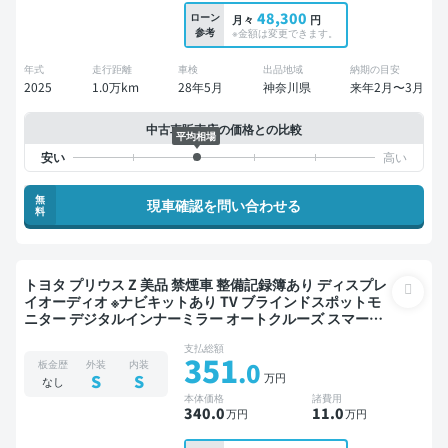
48,300
ローン
月々
円
参考
※金額は変更できます。
年式
走行距離
車検
出品地域
納期の目安
2025
1.0万km
28年5月
神奈川県
来年2月〜3月
中古車販売店の価格との比較
平均相場
無
現車確認を問い合わせる
料
トヨタ プリウス Z 美品 禁煙車 整備記録簿あり ディスプレ
イオーディオ ※ナビキットあり TV ブラインドスポットモ
ニター デジタルインナーミラー オートクルーズ スマート
キー ETC バックモニター 全方位カメラ ドライブレコーダ
支払総額
ー 衝突軽減
351
.0
板金歴
外装
内装
万円
S
S
なし
本体価格
諸費用
340
.0
11
.0
万円
万円