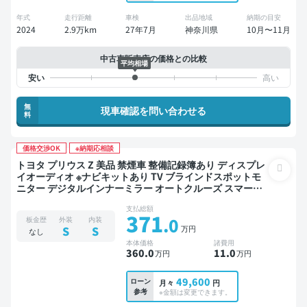
年式
走行距離
車検
出品地域
納期の目安
2024
2.9万km
27年7月
神奈川県
10月〜11月
中古車販売店の価格との比較
平均相場
無
現車確認を問い合わせる
料
価格交渉OK
※納期応相談
トヨタ プリウス Z 美品 禁煙車 整備記録簿あり ディスプレ
イオーディオ ※ナビキットあり TV ブラインドスポットモ
ニター デジタルインナーミラー オートクルーズ スマート
キー ETC 電動バックドア バックモニター 全方位カメラ ド
支払総額
ライブレコーダー 衝突軽減
371
.0
板金歴
外装
内装
万円
S
S
なし
本体価格
諸費用
360
.0
11
.0
万円
万円
49,600
ローン
月々
円
参考
※金額は変更できます。