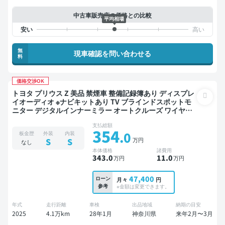
中古車販売店の価格との比較
平均相場
無
現車確認を問い合わせる
料
価格交渉OK
トヨタ プリウス Z 美品 禁煙車 整備記録簿あり ディスプレ
イオーディオ ※ナビキットあり TV ブラインドスポットモ
ニター デジタルインナーミラー オートクルーズ ワイヤレ
スキー ETC 電動バックドア バックモニター 全方位カメラ
支払総額
ドライブレコーダー 衝突軽減
354
.0
板金歴
外装
内装
万円
S
S
なし
本体価格
諸費用
343
.0
11
.0
万円
万円
47,400
ローン
月々
円
参考
※金額は変更できます。
年式
走行距離
車検
出品地域
納期の目安
2025
4.1万km
28年1月
神奈川県
来年2月〜3月