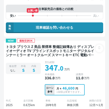
中古車販売店の価格との比較
お買い得
無
現車確認を問い合わせる
料
NEW!
価格交渉OK
トヨタ プリウス Z 美品 禁煙車 整備記録簿あり ディスプレ
イオーディオ TV ブラインドスポットモニター デジタルイ
ンナーミラー オートクルーズ スマートキー ETC 電動バッ
クドア バックモニター 全方位カメラ ドライブレコーダー
支払総額
衝突軽減
347
.0
板金歴
外装
内装
万円
S
S
なし
本体価格
諸費用
336
.0
11
.0
万円
万円
46,600
ローン
月々
円
参考
※金額は変更できます。
年式
走行距離
車検
出品地域
納期の目安
2025
0.6万km
28年9月
神奈川県
12月〜1月