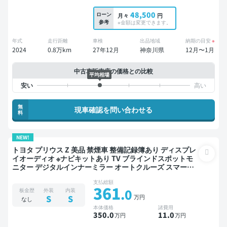
48,500
ローン
月々
円
参考
※金額は変更できます。
年式
走行距離
車検
出品地域
納期の目安
※
2024
0.8万km
27年12月
神奈川県
12月〜1月
中古車販売店の価格との比較
平均相場
無
現車確認を問い合わせる
料
NEW!
トヨタ プリウス Z 美品 禁煙車 整備記録簿あり ディスプレ
イオーディオ ※ナビキットあり TV ブラインドスポットモ
ニター デジタルインナーミラー オートクルーズ スマート
キー ETC 電動バックドア 全方位カメラ 衝突軽減
支払総額
361
.0
板金歴
外装
内装
万円
S
S
なし
本体価格
諸費用
350
.0
11
.0
万円
万円