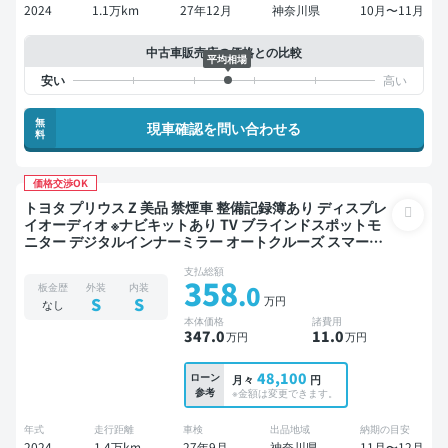
2024
1.1万km
27年12月
神奈川県
10月〜11月
中古車販売店の価格との比較
平均相場
無
現車確認を問い合わせる
料
価格交渉OK
トヨタ プリウス Z 美品 禁煙車 整備記録簿あり ディスプレ
イオーディオ ※ナビキットあり TV ブラインドスポットモ
ニター デジタルインナーミラー オートクルーズ スマート
キー ETC 電動バックドア バックモニター 全方位カメラ ド
支払総額
ライブレコーダー 衝突軽減
358
.0
板金歴
外装
内装
万円
S
S
なし
本体価格
諸費用
347
.0
11
.0
万円
万円
48,100
ローン
月々
円
参考
※金額は変更できます。
年式
走行距離
車検
出品地域
納期の目安
2024
1.4万km
27年9月
神奈川県
11月〜12月