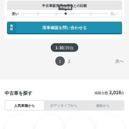
中古車販売店の価格との比較
平均相場
無
現車確認を問い合わせる
料
1-30
/
39
台
次へ
1
2
2,018
中古車を探す
掲載台数
台
人気車種から
ボディタイプから
価格から