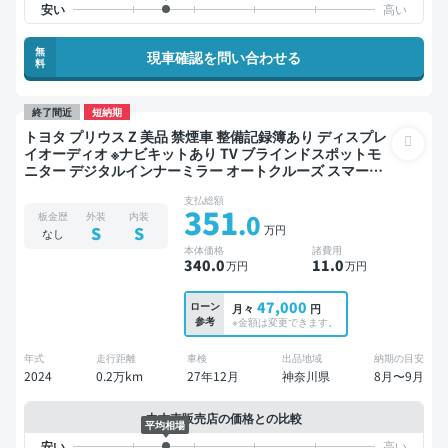
無
現車確認を問い合わせる
料
終了間近
短納期
トヨタ プリウス Z 美品 禁煙車 整備記録簿あり ディスプレ
イオーディオ ※ナビキットあり TV ブラインドスポットモ
ニター デジタルインナーミラー オートクルーズ スマート
キー 電動バックドア バックモニター 全方位カメラ ドライ
支払総額
ブレコーダー 衝突軽減
351
.0
板金歴
外装
内装
万円
S
S
なし
本体価格
諸費用
340
.0
11
.0
万円
万円
47,000
ローン
月々
円
参考
※金額は変更できます。
年式
走行距離
車検
出品地域
納期の目安
2024
0.2万km
27年12月
神奈川県
8月〜9月
中古車販売店の価格との比較
平均相場