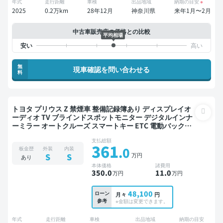
年式
走行距離
車検
出品地域
納期の目安
※
2025
0.2万km
28年12月
神奈川県
来年1月〜2月
中古車販売店の価格との比較
平均相場
無
現車確認を問い合わせる
料
トヨタ プリウス Z 禁煙車 整備記録簿あり ディスプレイオ
ーディオ TV ブラインドスポットモニター デジタルインナ
ーミラー オートクルーズ スマートキー ETC 電動バックド
ア バックモニター 全方位カメラ ドライブレコーダー 衝突
支払総額
軽減
361
.0
板金歴
外装
内装
万円
S
S
あり
本体価格
諸費用
350
.0
11
.0
万円
万円
48,100
ローン
月々
円
参考
※金額は変更できます。
年式
走行距離
車検
出品地域
納期の目安