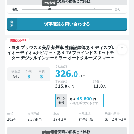
中古車販売店の価格との比較
平均相場
無
現車確認を問い合わせる
料
価格交渉OK
トヨタ プリウス Z 美品 禁煙車 整備記録簿あり ディスプレ
イオーディオ ※ナビキットあり TV ブラインドスポットモ
ニター デジタルインナーミラー オートクルーズ スマート
キー ETC 電動バックドア バックモニター 全方位カメラ ド
支払総額
ライブレコーダー 衝突軽減
326
.0
板金歴
外装
内装
万円
S
S
なし
本体価格
諸費用
315
.0
11
.0
万円
万円
43,600
ローン
月々
円
参考
※金額は変更できます。
年式
走行距離
車検
出品地域
納期の目安
2024
2.3万km
27年3月
神奈川県
来年2月〜3月
中古車販売店の価格との比較
平均相場