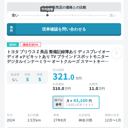
中古車販売店の価格との比較
平均相場
無
現車確認を問い合わせる
料
NEW!
価格交渉OK
トヨタ プリウス Z 美品 整備記録簿あり ディスプレイオー
ディオ ※ナビキットあり TV ブラインドスポットモニター
デジタルインナーミラー オートクルーズ スマートキー
ETC 電動バックドア バックモニター 全方位カメラ ドライ
支払総額
ブレコーダー 衝突軽減
321
.0
板金歴
外装
内装
万円
S
S
なし
本体価格
諸費用
310
.0
11
.0
万円
万円
43,100
ローン
月々
円
参考
※金額は変更できます。
年式
走行距離
車検
出品地域
納期の目安
2024
2.5万km
27年8月
神奈川県
12月〜1月