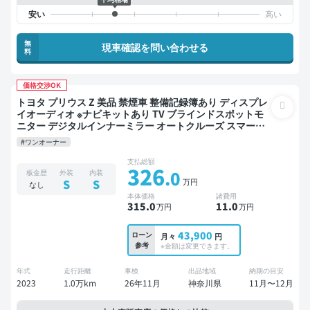
無
現車確認を問い合わせる
料
価格交渉OK
トヨタ プリウス Z 美品 禁煙車 整備記録簿あり ディスプレ
イオーディオ ※ナビキットあり TV ブラインドスポットモ
ニター デジタルインナーミラー オートクルーズ スマート
キー ETC 電動バックドア バックモニター 全方位カメラ ド
#ワンオーナー
ライブレコーダー 衝突軽減
支払総額
326
.0
板金歴
外装
内装
万円
S
S
なし
本体価格
諸費用
315
.0
11
.0
万円
万円
43,900
ローン
月々
円
参考
※金額は変更できます。
年式
走行距離
車検
出品地域
納期の目安
2023
1.0万km
26年11月
神奈川県
11月〜12月