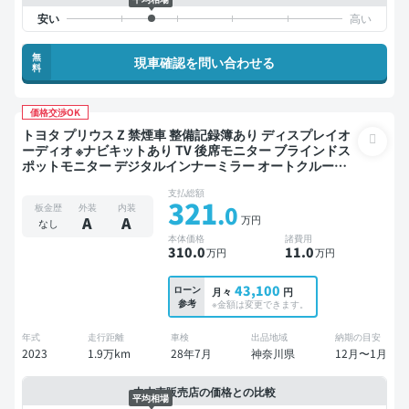
無
現車確認を問い合わせる
料
価格交渉OK
トヨタ プリウス Z 禁煙車 整備記録簿あり ディスプレイオ
ーディオ ※ナビキットあり TV 後席モニター ブラインドス
ポットモニター デジタルインナーミラー オートクルーズ
スマートキー ETC 全方位カメラ ドライブレコーダー 衝突
支払総額
軽減
321
.0
板金歴
外装
内装
万円
A
A
なし
本体価格
諸費用
310
.0
11
.0
万円
万円
43,100
ローン
月々
円
参考
※金額は変更できます。
年式
走行距離
車検
出品地域
納期の目安
2023
1.9万km
28年7月
神奈川県
12月〜1月
中古車販売店の価格との比較
平均相場