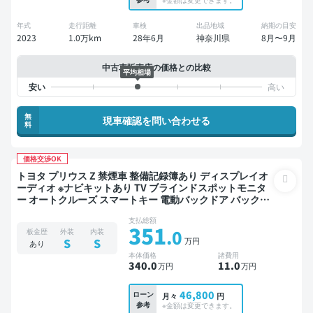
年式
走行距離
車検
出品地域
納期の目安
2023
1.0万km
28年6月
神奈川県
8月〜9月
中古車販売店の価格との比較
平均相場
無
現車確認を問い合わせる
料
価格交渉OK
トヨタ プリウス Z 禁煙車 整備記録簿あり ディスプレイオ
ーディオ ※ナビキットあり TV ブラインドスポットモニタ
ー オートクルーズ スマートキー 電動バックドア バックモ
ニター 全方位カメラ 衝突軽減
支払総額
351
.0
板金歴
外装
内装
万円
S
S
あり
本体価格
諸費用
340
.0
11
.0
万円
万円
46,800
ローン
月々
円
参考
※金額は変更できます。