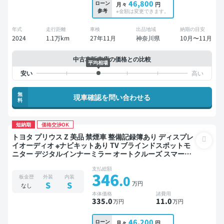
46,800
ローン
月々
円
参考
※金額は変更できます。
年式
走行距離
車検
出品地域
納期の目安
2024
1.1万km
27年11月
神奈川県
10月〜11月
中古車販売店の価格との比較
平均相場
無
現車確認を問い合わせる
料
短納期
価格交渉OK
トヨタ プリウス Z 美品 禁煙車 整備記録簿あり ディスプレ
イオーディオ ※ナビキットあり TV ブラインドスポットモ
ニター デジタルインナーミラー オートクルーズ スマート
キー ETC 電動バックドア バックモニター 全方位カメラ ド
支払総額
ライブレコーダー 衝突軽減
346
.0
板金歴
外装
内装
万円
S
S
なし
本体価格
諸費用
335
.0
11
.0
万円
万円
46,200
ローン
月々
円