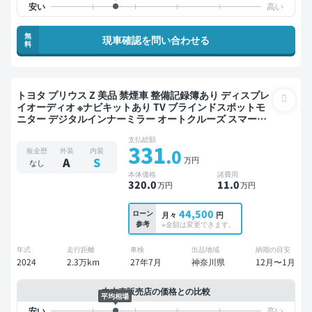
無
現車確認を問い合わせる
料
トヨタ プリウス Z 美品 禁煙車 整備記録簿あり ディスプレ
イオーディオ ※ナビキットあり TV ブラインドスポットモ
ニター デジタルインナーミラー オートクルーズ スマート
キー ETC 電動バックドア バックモニター 全方位カメラ ド
支払総額
ライブレコーダー フルエアロ 衝突軽減
331
.0
板金歴
外装
内装
万円
A
S
なし
本体価格
諸費用
320
.0
11
.0
万円
万円
44,500
ローン
月々
円
参考
※金額は変更できます。
年式
走行距離
車検
出品地域
納期の目安
2024
2.3万km
27年7月
神奈川県
12月〜1月
中古車販売店の価格との比較
平均相場