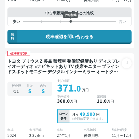
中古車販売店の価格との比較
平均相場
無
現車確認を問い合わせる
料
価格交渉OK
トヨタ プリウス Z 美品 禁煙車 整備記録簿あり ディスプレ
イオーディオ ※ナビキットあり TV 後席モニター ブライン
ドスポットモニター デジタルインナーミラー オートクル
ーズ スマートキー ETC 電動バックドア バックモニター 全
支払総額
方位カメラ ドライブレコーダー フルエアロ 衝突軽減
371
.0
板金歴
外装
内装
万円
S
S
なし
本体価格
諸費用
360
.0
11
.0
万円
万円
49,900
ローン
月々
円
参考
※金額は変更できます。
年式
走行距離
車検
出品地域
納期の目安
2024
2.3万km
27年1月
神奈川県
11月〜12月