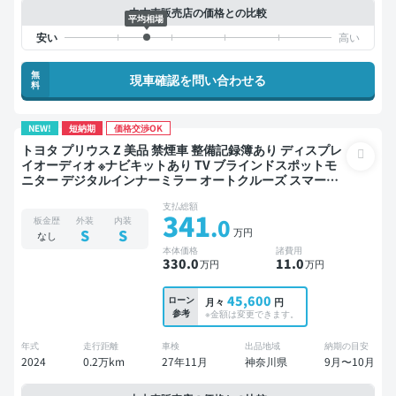
中古車販売店の価格との比較
平均相場
無
現車確認を問い合わせる
料
NEW!
短納期
価格交渉OK
トヨタ プリウス Z 美品 禁煙車 整備記録簿あり ディスプレ
イオーディオ ※ナビキットあり TV ブラインドスポットモ
ニター デジタルインナーミラー オートクルーズ スマート
キー ETC 電動バックドア バックモニター 全方位カメラ ド
支払総額
ライブレコーダー 衝突軽減
341
.0
板金歴
外装
内装
万円
S
S
なし
本体価格
諸費用
330
.0
11
.0
万円
万円
45,600
ローン
月々
円
参考
※金額は変更できます。
年式
走行距離
車検
出品地域
納期の目安
2024
0.2万km
27年11月
神奈川県
9月〜10月