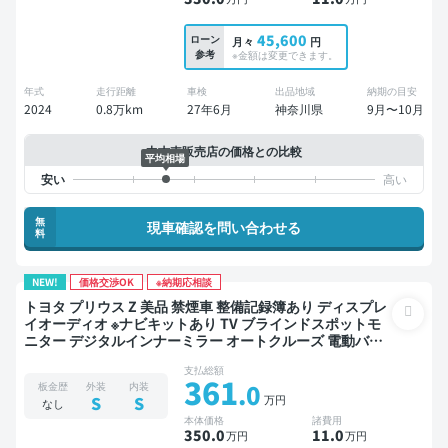
45,600
ローン
月々
円
参考
※金額は変更できます。
年式
走行距離
車検
出品地域
納期の目安
2024
0.8万km
27年6月
神奈川県
9月〜10月
中古車販売店の価格との比較
平均相場
無
現車確認を問い合わせる
料
NEW!
価格交渉OK
※納期応相談
トヨタ プリウス Z 美品 禁煙車 整備記録簿あり ディスプレ
イオーディオ ※ナビキットあり TV ブラインドスポットモ
ニター デジタルインナーミラー オートクルーズ 電動バッ
クドア バックモニター 全方位カメラ ドライブレコーダー
支払総額
衝突軽減
361
.0
板金歴
外装
内装
万円
S
S
なし
本体価格
諸費用
350
.0
11
.0
万円
万円