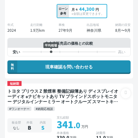
44,300
ローン
月々
円
参考
※金額は変更できます。
年式
走行距離
車検
出品地域
納期の目安
2024
1.9万km
27年9月
神奈川県
8月〜9月
中古車販売店の価格との比較
平均相場
無
現車確認を問い合わせる
料
短納期
トヨタ プリウス Z 禁煙車 整備記録簿あり ディスプレイオ
ーディオ ※ナビキットあり TV ブラインドスポットモニタ
ー デジタルインナーミラー オートクルーズ スマートキー
ETC 電動バックドア バックモニター 全方位カメラ ドライ
#ワンオーナー
#納期応相談
ブレコーダー 衝突軽減
支払総額
341
.0
板金歴
外装
内装
万円
B
S
なし
本体価格
諸費用
330
.0
11
.0
万円
万円