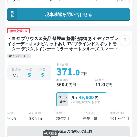
無
現車確認を問い合わせる
料
価格交渉OK
トヨタ プリウス Z 美品 禁煙車 整備記録簿あり ディスプレ
イオーディオ ※ナビキットあり TV ブラインドスポットモ
ニター デジタルインナーミラー オートクルーズ スマート
キー ETC 電動バックドア バックモニター 全方位カメラ ド
#ワンオーナー
ライブレコーダー 衝突軽減
支払総額
371
.0
板金歴
外装
内装
万円
S
S
なし
本体価格
諸費用
360
.0
11
.0
万円
万円
49,500
ローン
月々
円
参考
※金額は変更できます。
年式
走行距離
車検
出品地域
納期の目安
2025
0.3万km
28年2月
神奈川県
10月〜11月
中古車販売店の価格との比較
平均相場