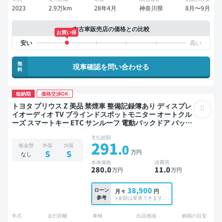
2023
2.9万km
28年4月
神奈川県
8月〜9月
中古車販売店の価格との比較
お買い得
無
現車確認を問い合わせる
料
短納期
価格交渉OK
トヨタ プリウス Z 美品 禁煙車 整備記録簿あり ディスプレ
イオーディオ TV ブラインドスポットモニター オートクル
ーズ スマートキー ETC サンルーフ 電動バックドア バック
モニター 全方位カメラ ドライブレコーダー 衝突軽減
支払総額
291
.0
板金歴
外装
内装
万円
S
S
なし
本体価格
諸費用
280
.0
11
.0
万円
万円
38,900
ローン
月々
円
参考
※金額は変更できます。
年式
走行距離
車検
出品地域
納期の目安