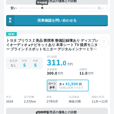
中古車販売店の価格との比較
平均相場
無
現車確認を問い合わせる
料
NEW!
トヨタ プリウス Z 美品 禁煙車 整備記録簿あり ディスプレ
イオーディオ ※ナビキットあり 本革シート TV 後席モニタ
ー ブラインドスポットモニター デジタルインナーミラー
オートクルーズ スマートキー ETC 電動バックドア バック
支払総額
モニター 全方位カメラ ドライブレコーダー 衝突軽減
311
.0
板金歴
外装
内装
万円
S
S
なし
本体価格
諸費用
300
.0
11
.0
万円
万円
41,900
ローン
月々
円
参考
※金額は変更できます。
年式
走行距離
車検
出品地域
納期の目安
2024
2.3万km
27年9月
神奈川県
11月〜12月
中古車販売店の価格との比較
平均相場