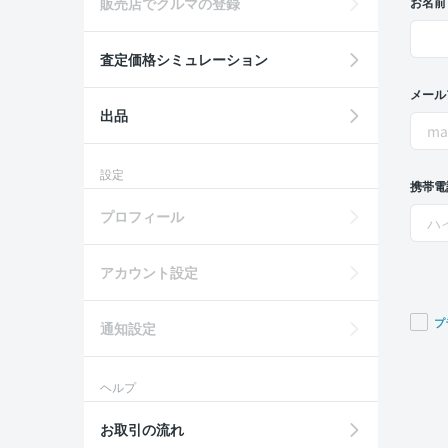
販売店でクルマの登録
お名前
査定価格シミュレーション
メール
出品
設定
携帯電
プロフィール
アカウント設定
プ
通知設定
If you
are a
ヘルプ
huma
ignor
お取引の流れ
this