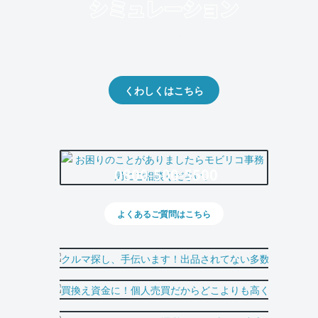
クルマの将来的な価値を予測！
出品や下取りの際の参考に。
くわしくはこちら
0800-500-5500
よくあるご質問はこちら