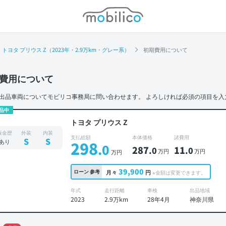
モビリコ
トヨタ プリウス Z（2023年・2.9万km・グレー系）
初期費用について
費用について
出品車両についてモビリコ事務局に問い合わせます。
よろしければ必須の項目を入
品中
トヨタ プリウス Z
板金歴
外装
内装
支払総額
本体価格
諸費用
S
S
あり
298
.0
287
11
.0
.0
万円
万円
万円
39,900
ローン
参考
月々
円
※金額は変更できます。
年式
走行距離
車検
出品地域
2023
2.9万km
28年4月
神奈川県