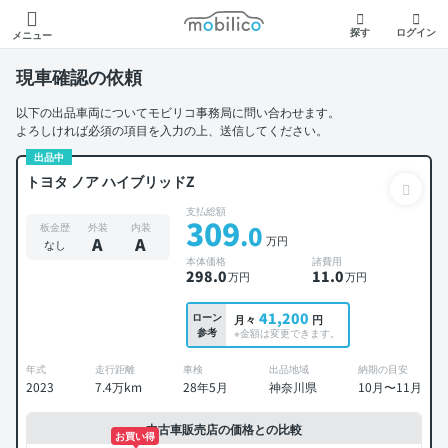
モビリコ
探す
ログイン
メニュー
現車確認の依頼
以下の出品車両についてモビリコ事務局に問い合わせます。
よろしければ必須の項目を入力の上、送信してください。
出品中
トヨタ ノア ハイブリッドZ
支払総額
309
.0
板金歴
外装
内装
万円
A
A
なし
本体価格
諸費用
298
.0
11
.0
万円
万円
41,200
ローン
月々
円
参考
※金額は変更できます。
年式
走行距離
車検
出品地域
納期の目安
2023
7.4万km
28年5月
神奈川県
10月〜11月
中古車販売店の価格との比較
お買い得