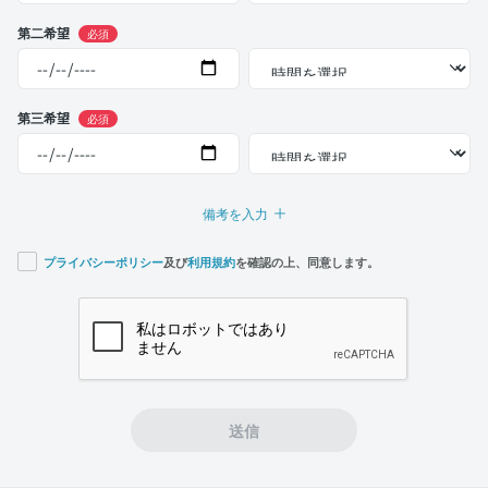
第二希望
必須
第三希望
必須
備考を入力
プライバシーポリシー
及び
利用規約
を確認の上、同意します。
If you
are a
human,
ignore
this
field
送信