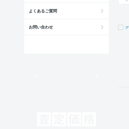
よくあるご質問
お問い合わせ
プ
If you
are a
huma
ignor
this
field
モビリコでクルマを売りたい方