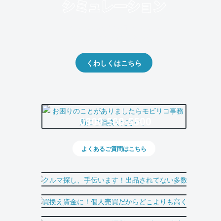
クルマの将来的な価値を予測！
出品や下取りの際の参考に。
くわしくはこちら
0800-500-5500
よくあるご質問はこちら