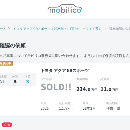
モビリコ
ーツ
トヨタ アクア GRスポーツ（2025年・1.1万km・ホワイト系）
現車確認の依
確認の依頼
出品車両についてモビリコ事務局に問い合わせます。
よろしければ必須の項目を入
買成約中
トヨタ アクア GRスポーツ
板金歴
外装
内装
支払総額
本体価格
諸費用
B
S
なし
SOLD!!
234
11
.0
.0
万円
万円
年式
走行距離
車検
出品地域
2025
1.1万km
28年3月
神奈川県
必須