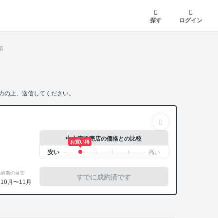
探す
ログイン
頼
力の上、送信してください。
中古車販売店の価格との比較
お買い得
納期の目安
すでに成約済です
10月〜11月