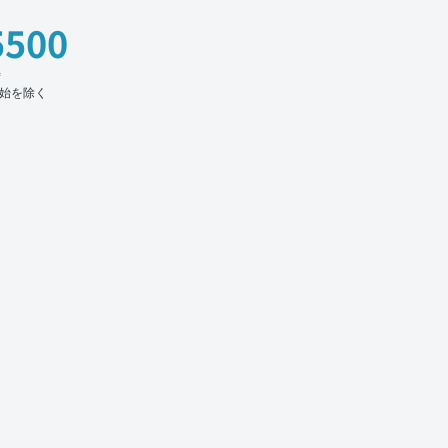
5500
時
始を除く