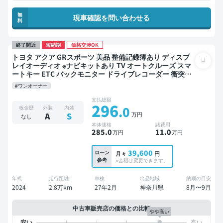
無
現車確認を問い合わせる
料
終了間近
短納期
価格交渉OK
トヨタ アクア GRスポーツ 美品 整備記録簿あり ディスプ
レイオーディオ ※ナビキットあり TV オートクルーズ スマ
ートキー ETC バックモニター ドライブレコーダー 衝突軽
減
#ワンオーナー
支払総額
296
.0
板金歴
外装
内装
万円
A
S
なし
本体価格
諸費用
285
.0
11
.0
万円
万円
39,600
ローン
月々
円
参考
※金額は変更できます。
年式
走行距離
車検
出品地域
納期の目安
2024
2.8万km
27年2月
神奈川県
8月〜9月
中古車販売店の価格との比較
やや高い