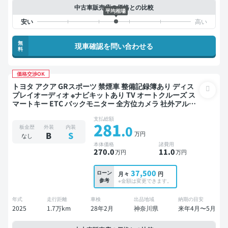
中古車販売店の価格との比較
平均相場
無
現車確認を問い合わせる
料
価格交渉OK
トヨタ アクア GRスポーツ 禁煙車 整備記録簿あり ディス
プレイオーディオ ※ナビキットあり TV オートクルーズ ス
マートキー ETC バックモニター 全方位カメラ 社外アルミ
衝突軽減
支払総額
281
.0
板金歴
外装
内装
万円
B
S
なし
本体価格
諸費用
270
.0
11
.0
万円
万円
37,500
ローン
月々
円
参考
※金額は変更できます。
年式
走行距離
車検
出品地域
納期の目安
2025
1.7万km
28年2月
神奈川県
来年4月〜5月