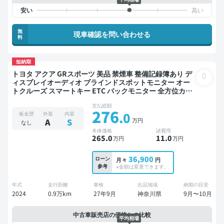
無
現車確認を問い合わせる
料
短納期
トヨタ アクア GRスポーツ 美品 禁煙車 整備記録簿あり デ
ィスプレイオーディオ ブラインドスポットモニター オー
トクルーズ スマートキー ETC バックモニター 全方位カメ
ラ ドライブレコーダー 衝突軽減
支払総額
276
.0
板金歴
外装
内装
万円
A
S
なし
本体価格
諸費用
265
.0
11
.0
万円
万円
36,900
ローン
月々
円
参考
※金額は変更できます。
年式
走行距離
車検
出品地域
納期の目安
2024
0.9万km
27年9月
神奈川県
9月〜10月
中古車販売店の価格との比較
平均相場