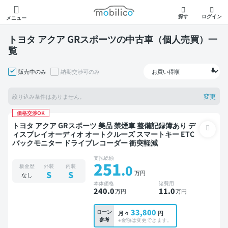
モビリコ
探す
ログイン
メニュー
トヨタ アクア GRスポーツの中古車（個人売買）一
覧
販売中のみ
納期交渉可のみ
変更
絞り込み条件はありません。
価格交渉OK
トヨタ アクア GRスポーツ 美品 禁煙車 整備記録簿あり デ
ィスプレイオーディオ オートクルーズ スマートキー ETC
バックモニター ドライブレコーダー 衝突軽減
支払総額
251
.0
板金歴
外装
内装
万円
S
S
なし
本体価格
諸費用
240
.0
11
.0
万円
万円
33,800
ローン
月々
円
参考
※金額は変更できます。