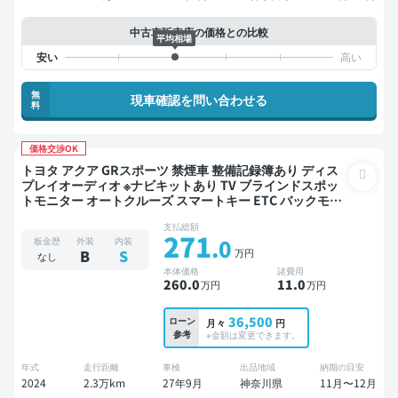
中古車販売店の価格との比較
平均相場
無
現車確認を問い合わせる
料
価格交渉OK
トヨタ アクア GRスポーツ 禁煙車 整備記録簿あり ディス
プレイオーディオ ※ナビキットあり TV ブラインドスポッ
トモニター オートクルーズ スマートキー ETC バックモニ
ター 全方位カメラ ドライブレコーダー 衝突軽減
支払総額
271
.0
板金歴
外装
内装
万円
B
S
なし
本体価格
諸費用
260
.0
11
.0
万円
万円
36,500
ローン
月々
円
参考
※金額は変更できます。
年式
走行距離
車検
出品地域
納期の目安
2024
2.3万km
27年9月
神奈川県
11月〜12月