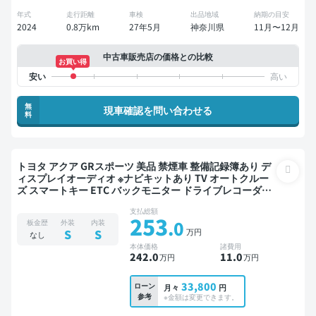
年式
走行距離
車検
出品地域
納期の目安
2024
0.8万km
27年5月
神奈川県
11月〜12月
中古車販売店の価格との比較
お買い得
無
現車確認を問い合わせる
料
トヨタ アクア GRスポーツ 美品 禁煙車 整備記録簿あり デ
ィスプレイオーディオ ※ナビキットあり TV オートクルー
ズ スマートキー ETC バックモニター ドライブレコーダー
衝突軽減
支払総額
253
.0
板金歴
外装
内装
万円
S
S
なし
本体価格
諸費用
242
.0
11
.0
万円
万円
33,800
ローン
月々
円
参考
※金額は変更できます。