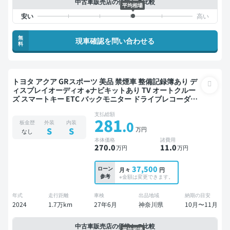
中古車販売店の価格との比較
平均相場
無
現車確認を問い合わせる
料
トヨタ アクア GRスポーツ 美品 禁煙車 整備記録簿あり デ
ィスプレイオーディオ ※ナビキットあり TV オートクルー
ズ スマートキー ETC バックモニター ドライブレコーダー
衝突軽減
支払総額
281
.0
板金歴
外装
内装
万円
S
S
なし
本体価格
諸費用
270
.0
11
.0
万円
万円
37,500
ローン
月々
円
参考
※金額は変更できます。
年式
走行距離
車検
出品地域
納期の目安
2024
1.7万km
27年6月
神奈川県
10月〜11月
中古車販売店の価格との比較
平均相場