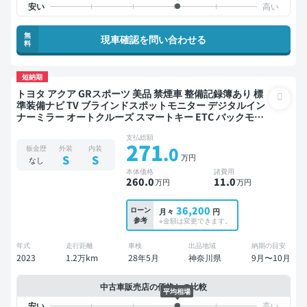
無
現車確認を問い合わせる
料
短納期
トヨタ アクア GRスポーツ 美品 禁煙車 整備記録簿あり 標
準装備ナビ TV ブラインドスポットモニター デジタルイン
ナーミラー オートクルーズ スマートキー ETC バックモニ
ター 全方位カメラ ドライブレコーダー 衝突軽減 ローダウ
支払総額
ン
271
.0
板金歴
外装
内装
万円
S
S
なし
本体価格
諸費用
260
.0
11
.0
万円
万円
36,200
ローン
月々
円
参考
※金額は変更できます。
年式
走行距離
車検
出品地域
納期の目安
2023
1.2万km
28年5月
神奈川県
9月〜10月
中古車販売店の価格との比較
平均相場