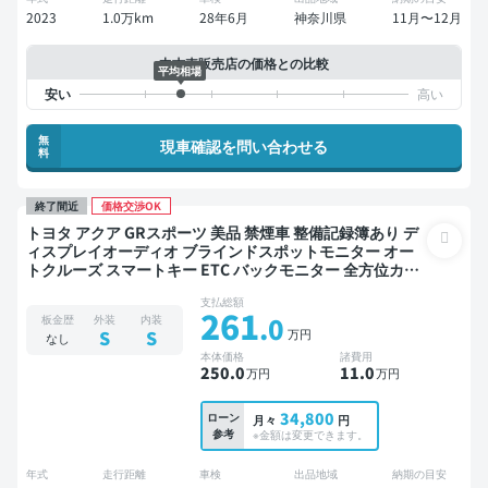
2023
1.0万km
28年6月
神奈川県
11月〜12月
中古車販売店の価格との比較
平均相場
無
現車確認を問い合わせる
料
終了間近
価格交渉OK
トヨタ アクア GRスポーツ 美品 禁煙車 整備記録簿あり デ
ィスプレイオーディオ ブラインドスポットモニター オー
トクルーズ スマートキー ETC バックモニター 全方位カメ
ラ ドライブレコーダー 衝突軽減
支払総額
261
.0
板金歴
外装
内装
万円
S
S
なし
本体価格
諸費用
250
.0
11
.0
万円
万円
34,800
ローン
月々
円
参考
※金額は変更できます。
年式
走行距離
車検
出品地域
納期の目安