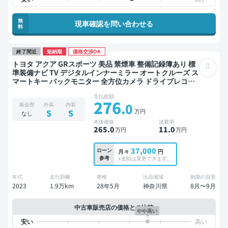
無
現車確認を問い合わせる
料
終了間近
短納期
価格交渉OK
トヨタ アクア GRスポーツ 美品 禁煙車 整備記録簿あり 標
準装備ナビ TV デジタルインナーミラー オートクルーズ ス
マートキー バックモニター 全方位カメラ ドライブレコー
ダー 衝突軽減
支払総額
276
.0
板金歴
外装
内装
万円
S
S
なし
本体価格
諸費用
265
.0
11
.0
万円
万円
37,000
ローン
月々
円
参考
※金額は変更できます。
年式
走行距離
車検
出品地域
納期の目安
2023
1.9万km
28年5月
神奈川県
8月〜9月
中古車販売店の価格との比較
やや高い