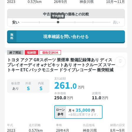
2023
0.5万km
26年9月
神奈川県
10月〜11月
中古車販売店の価格との比較
平均相場
無
現車確認を問い合わせる
料
終了間近
短納期
価格交渉OK
トヨタ アクア GRスポーツ 禁煙車 整備記録簿あり ディス
プレイオーディオ ※ナビキットあり オートクルーズ スマー
トキー ETC バックモニター ドライブレコーダー 衝突軽減
支払総額
261
.0
板金歴
外装
内装
万円
S
S
あり
本体価格
諸費用
250
.0
11
.0
万円
万円
35,000
ローン
月々
円
参考
※金額は変更できます。
年式
走行距離
車検
出品地域
納期の目安
2023
0.5万km
28年4月
神奈川県
8月〜9月