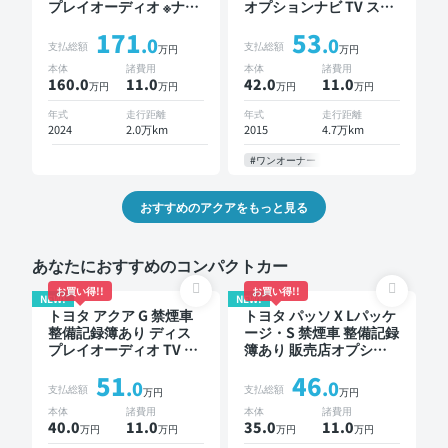
プレイオーディオ ※ナビ
オプションナビ TV スマ
キットあり TV オートク
ートキー バックモニタ
171
53
ルーズ ワイヤレスキー
ー ドライブレコーダー
.0
.0
支払総額
支払総額
万円
万円
スマートキー ETC バッ
衝突軽減
本体
諸費用
本体
諸費用
クモニター 全方位カメ
160.0
11
.0
42.0
11
.0
万円
万円
万円
万円
ラ 衝突軽減
年式
走行距離
年式
走行距離
2024
2.0万km
2015
4.7万km
#ワンオーナー
おすすめのアクアをもっと見る
あなたにおすすめのコンパクトカー
お買い得!!
お買い得!!
NEW!
NEW!
トヨタ アクア G 禁煙車
トヨタ パッソ X Lパッケ
整備記録簿あり ディス
ージ・S 禁煙車 整備記録
プレイオーディオ TV ス
簿あり 販売店オプショ
マートキー ETC バック
ンナビ TV スマートキー
51
46
モニター
ETC バックモニター ド
.0
.0
支払総額
支払総額
万円
万円
ライブレコーダー 衝突
本体
諸費用
本体
諸費用
軽減
40.0
11
.0
35.0
11
.0
万円
万円
万円
万円