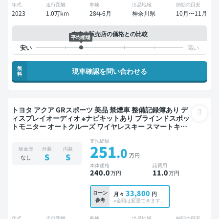
年式
走行距離
車検
出品地域
納期の目安
2023
1.0万km
28年6月
神奈川県
10月〜11月
中古車販売店の価格との比較
平均相場
無
現車確認を問い合わせる
料
トヨタ アクア GRスポーツ 美品 禁煙車 整備記録簿あり デ
ィスプレイオーディオ ※ナビキットあり ブラインドスポッ
トモニター オートクルーズ ワイヤレスキー スマートキー
ETC バックモニター 全方位カメラ ドライブレコーダー 衝
支払総額
突軽減
251
.0
板金歴
外装
内装
万円
S
S
なし
本体価格
諸費用
240
.0
11
.0
万円
万円
33,800
ローン
月々
円
参考
※金額は変更できます。
年式
走行距離
車検
出品地域
納期の目安