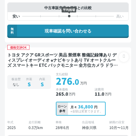
中古車販売店の価格との比較
平均相場
無
現車確認を問い合わせる
料
価格交渉OK
トヨタ アクア GRスポーツ 美品 禁煙車 整備記録簿あり デ
ィスプレイオーディオ ※ナビキットあり TV オートクルー
ズ スマートキー ETC バックモニター 全方位カメラ ドライ
ブレコーダー 衝突軽減
支払総額
276
.0
板金歴
外装
内装
万円
S
S
なし
本体価格
諸費用
265
.0
11
.0
万円
万円
36,800
ローン
月々
円
参考
※金額は変更できます。
年式
走行距離
車検
出品地域
納期の目安
2025
0.3万km
28年6月
神奈川県
10月〜11月