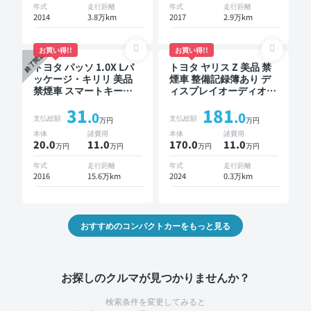
年式
走行距離
年式
走行距離
2014
3.8万km
2017
2.9万km
お買い得!!
お買い得!!
終了間近
トヨタ パッソ 1.0X Lパ
トヨタ ヤリス Z 美品 禁
ッケージ・キリリ 美品
煙車 整備記録簿あり デ
禁煙車 スマートキー
ィスプレイオーディオ
ETC ドライブレコーダー
TV ブラインドスポット
31
181
モニター オートクルー
.0
.0
支払総額
支払総額
万円
万円
ズ スマートキー ETC バ
本体
諸費用
本体
諸費用
ックモニター 全方位カ
20.0
11
.0
170.0
11
.0
万円
万円
万円
万円
メラ ドライブレコーダ
ー 衝突軽減
年式
走行距離
年式
走行距離
2016
15.6万km
2024
0.3万km
おすすめのコンパクトカーをもっと見る
お探しのクルマが見つかりませんか？
検索条件を変更してみると