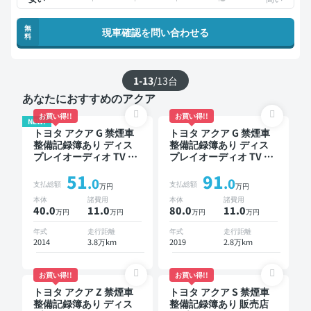
無
現車確認を問い合わせる
料
1-13
/
13
台
あなたにおすすめのアクア
お買い得!!
お買い得!!
NEW!
トヨタ アクア G 禁煙車
トヨタ アクア G 禁煙車
整備記録簿あり ディス
整備記録簿あり ディス
プレイオーディオ TV ス
プレイオーディオ TV ス
マートキー ETC バック
マートキー ETC バック
51
91
モニター
モニター 衝突軽減
.0
.0
支払総額
支払総額
万円
万円
本体
諸費用
本体
諸費用
40.0
11
.0
80.0
11
.0
万円
万円
万円
万円
年式
走行距離
年式
走行距離
2014
3.8万km
2019
2.8万km
お買い得!!
お買い得!!
トヨタ アクア Z 禁煙車
トヨタ アクア S 禁煙車
整備記録簿あり ディス
整備記録簿あり 販売店