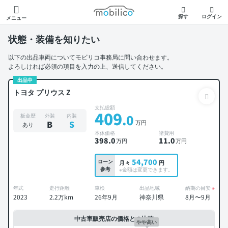
モビリコ
探す
ログイン
メニュー
状態・装備を知りたい
以下の出品車両についてモビリコ事務局に問い合わせます。
よろしければ必須の項目を入力の上、送信してください。
出品中
トヨタ プリウス Z
支払総額
409
.0
板金歴
外装
内装
万円
B
S
あり
本体価格
諸費用
398
.0
11
.0
万円
万円
54,700
ローン
月々
円
参考
※金額は変更できます。
年式
走行距離
車検
出品地域
納期の目安
※
2023
2.2万km
26年9月
神奈川県
8月〜9月
中古車販売店の価格との比較
やや高い