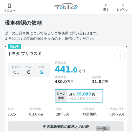
モビリコ
探す
ログイン
メニュー
現車確認の依頼
以下の出品車両についてモビリコ事務局に問い合わせます。
よろしければ必須の項目を入力の上、送信してください。
出品中
トヨタ プリウス Z
支払総額
441
.0
板金歴
外装
内装
万円
C
S
なし
本体価格
諸費用
430
.0
11
.0
万円
万円
59,000
ローン
月々
円
参考
※金額は変更できます。
年式
走行距離
車検
出品地域
納期の目安
2025
0.3万km
28年5月
神奈川県
8月〜9月
中古車販売店の価格との比較
やや高い