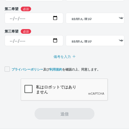
第二希望
必須
第三希望
必須
備考を入力
プライバシーポリシー
及び
利用規約
を確認の上、同意します。
If you
are a
human,
ignore
this
field
送信