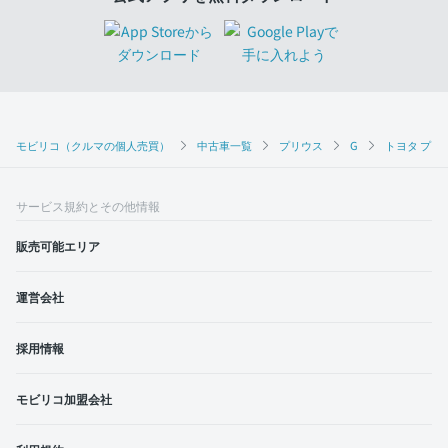
モビリコ（クルマの個人売買）
中古車一覧
プリウス
G
トヨタ プリウ
サービス規約とその他情報
販売可能エリア
運営会社
採用情報
モビリコ加盟会社