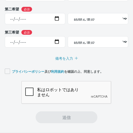
第二希望
必須
第三希望
必須
備考を入力
プライバシーポリシー
及び
利用規約
を確認の上、同意します。
If you
are a
human,
ignore
this
field
送信