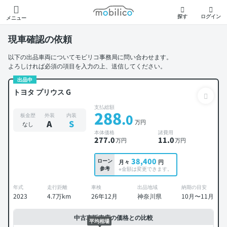
モビリコ
探す
ログイン
メニュー
現車確認の依頼
以下の出品車両についてモビリコ事務局に問い合わせます。
よろしければ必須の項目を入力の上、送信してください。
出品中
トヨタ プリウス G
支払総額
288
.0
板金歴
外装
内装
万円
A
S
なし
本体価格
諸費用
277
.0
11
.0
万円
万円
38,400
ローン
月々
円
参考
※金額は変更できます。
年式
走行距離
車検
出品地域
納期の目安
2023
4.7万km
26年12月
神奈川県
10月〜11月
中古車販売店の価格との比較
平均相場