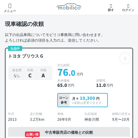
モビリコ
探す
ログイン
メニュー
現車確認の依頼
以下の出品車両についてモビリコ事務局に問い合わせます。
よろしければ必須の項目を入力の上、送信してください。
出品中
トヨタ プリウス G
支払総額
76
.0
板金歴
外装
内装
万円
C
A
なし
本体価格
諸費用
65
.0
11
.0
万円
万円
10,300
ローン
月々
円
参考
※金額は変更できます。
年式
走行距離
車検
出品地域
納期の目安
※
2013
3.2万km
26年9月
神奈川県
9月〜10月
中古車販売店の価格との比較
お買い得