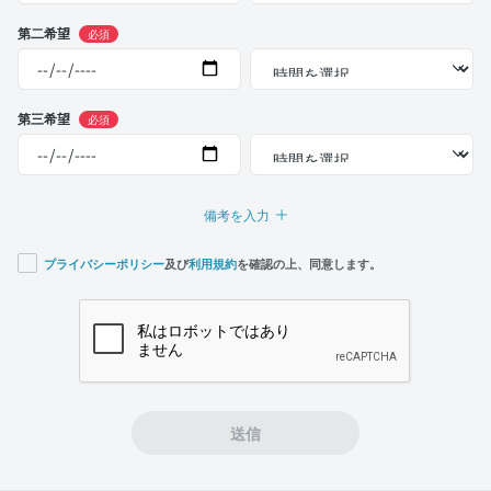
第二希望
必須
第三希望
必須
備考を入力
プライバシーポリシー
及び
利用規約
を確認の上、同意します。
If you
are a
human,
ignore
this
field
送信