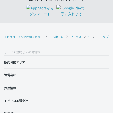
モビリコ（クルマの個人売買）
中古車一覧
プリウス
G
トヨタ プリウ
サービス規約とその他情報
販売可能エリア
運営会社
採用情報
モビリコ加盟会社