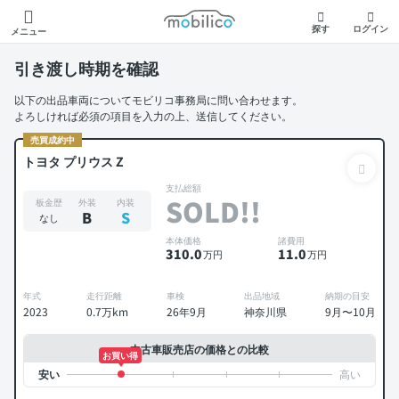
モビリコ
探す
ログイン
メニュー
引き渡し時期を確認
以下の出品車両についてモビリコ事務局に問い合わせます。
よろしければ必須の項目を入力の上、送信してください。
売買成約中
トヨタ プリウス Z
支払総額
SOLD!!
板金歴
外装
内装
B
S
なし
本体価格
諸費用
310
.0
11
.0
万円
万円
年式
走行距離
車検
出品地域
納期の目安
2023
0.7万km
26年9月
神奈川県
9月〜10月
中古車販売店の価格との比較
お買い得