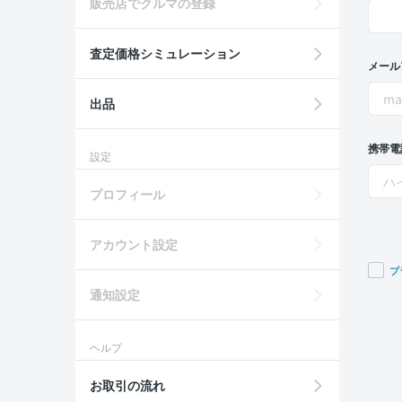
販売店でクルマの登録
査定価格シミュレーション
メール
出品
携帯電
設定
プロフィール
アカウント設定
プ
通知設定
If you
are a
huma
ヘルプ
ignor
this
お取引の流れ
field