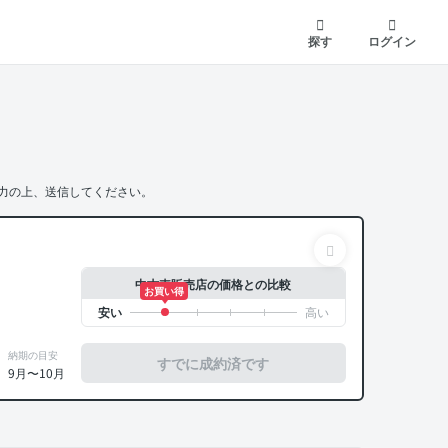
探す
ログイン
力の上、送信してください。
中古車販売店の価格との比較
お買い得
納期の目安
すでに成約済です
9月〜10月