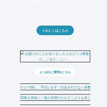
クルマの将来的な価値を予測！
出品や下取りの際の参考に。
くわしくはこちら
0800-500-5500
よくあるご質問はこちら