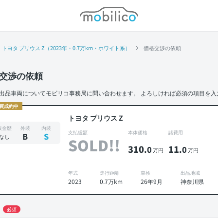
モビリコ
トヨタ プリウス Z（2023年・0.7万km・ホワイト系）
価格交渉の依頼
交渉の依頼
出品車両についてモビリコ事務局に問い合わせます。
よろしければ必須の項目を入
買成約中
トヨタ プリウス Z
板金歴
外装
内装
支払総額
本体価格
諸費用
B
S
なし
SOLD!!
310
11
.0
.0
万円
万円
年式
走行距離
車検
出品地域
2023
0.7万km
26年9月
神奈川県
必須