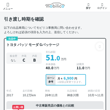
モビリコ
探す
ログイン
メニュー
引き渡し時期を確認
以下の出品車両についてモビリコ事務局に問い合わせます。
よろしければ必須の項目を入力の上、送信してください。
出品中
トヨタ パッソ モーダ Gパッケージ
支払総額
51
.0
板金歴
外装
内装
万円
C
B
なし
本体価格
諸費用
40
.0
11
.0
万円
万円
6,900
ローン
月々
円
参考
※金額は変更できます。
年式
走行距離
車検
出品地域
納期の目安
2017
10.2万km
26年11月
神奈川県
10月〜11月
中古車販売店の価格との比較
お買い得