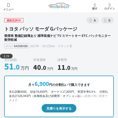
モビリコ
探す
ログイン
メニュー
4
0
価格交渉OK
トヨタ パッソ モーダ Gパッケージ
禁煙車 整備記録簿あり 標準装備ナビ TV スマートキー ETC バックモニター
衝突軽減
KA598H88
2017年・10.2万km・ブラック系
車両ID
外装 左前
1
/
9
支払総額
本体価格
諸費用
51
.0
40
11
.0
.0
万円
万円
万円
6,900
月々
円の分割払いで購入できます
支払回数60回、 頭金78,600円、 ボーナス17,800円、 実質年率6.9％、 分割払
金合計526,943円（各種税金及び諸費用・オプション込）
※見積り時に変更で
きます。
見積りを表示する