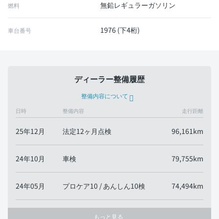
無鉛レギュラーガソリン
燃料
1976 (下4桁)
車台番号
ディーラー整備履歴
整備内容について
日時
整備内容
走行距離
25年12月
法定12ヶ月点検
96,161km
24年10月
車検
79,755km
24年05月
プロケア10 / あんしん10検
74,494km
もっと見る