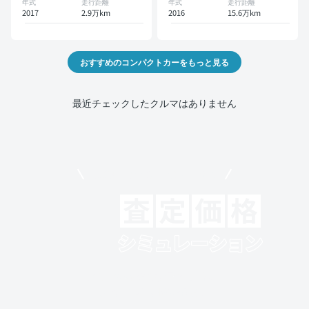
年式
走行距離
年式
走行距離
2017
2.9万km
2016
15.6万km
おすすめのコンパクトカーをもっと見る
最近チェックしたクルマはありません
モビリコでクルマを売りたい方
クルマの将来的な価値を予測！
出品や下取りの際の参考に。