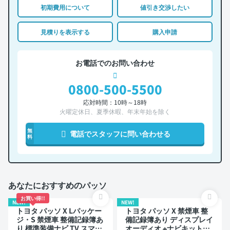
初期費用について
値引き交渉したい
見積りを表示する
購入申請
お電話でのお問い合わせ
0800-500-5500
応対時間：10時～18時
火曜定休日、夏季休暇、年末年始を除く
無
電話でスタッフに問い合わせる
料
あなたにおすすめのパッソ
お買い得!!
NEW!
NEW!
トヨタ パッソ X Lパッケー
トヨタ パッソ X 禁煙車 整
ジ・S 禁煙車 整備記録簿あ
備記録簿あり ディスプレイ
り 標準装備ナビ TV スマー
オーディオ ※ナビキットあ