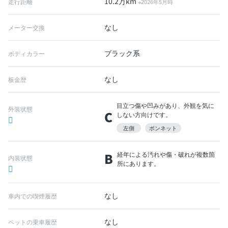
10.2万km
走行距離
※2026年5月時
なし
メーター交換
ブラック系
ボディカラー
なし
板金歴
目立つ傷や凹みがあり、外観を気に
外装状態
C
しない方向けです。
左側
ボンネット
B
経年による汚れや傷・破れが複数箇
内装状態
所にあります。
なし
車内での喫煙履歴
なし
ペットの乗車履歴