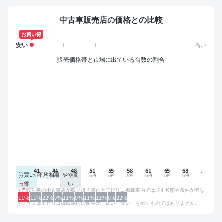
中古車販売店の価格との比較
お買い得
販売価格帯と市場に出ている台数の割合
41
44
48
51
55
58
61
65
68
お買い
平均相場
やや高
得
い
比較対象の中古車店が取り扱う車両とモビリコ掲載車両では取引形態や条件が異な
るため、グラフは参考情報です。
11%
11%
22%
0%
11%
0%
11%
11%
0%
22%
グラフはモビリコ掲載車両の価格が「高い、安い」を示すものではありません。