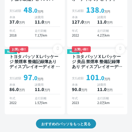
トキー ETC バックモニタ
り TV スマートキー ETC バ
48
138
ー ドライブレコーダー 衝
ックモニター ドライブレコ
.0
.0
支払総額
支払総額
万円
万円
突軽減
ーダー 衝突軽減
本体
諸費用
本体
諸費用
37.0
11
.0
127.0
11
.0
万円
万円
万円
万円
年式
走行距離
年式
走行距離
2018
7.1万km
2022
4.2万km
お買い得!!
お買い得!!
NEW!
NEW!
トヨタ パッソ X Lパッケー
トヨタ パッソ X Lパッケー
ジ 禁煙車 整備記録簿あり
ジ 美品 禁煙車 整備記録簿
ディスプレイオーディオ ※
あり ディスプレイオーディ
ナビキットあり TV スマー
オ ※ナビキットあり TV ス
97
101
トキー バックモニター 全
マートキー バックモニター
.0
.0
支払総額
支払総額
万円
万円
方位カメラ ドライブレコー
衝突軽減
本体
諸費用
本体
諸費用
ダー 衝突軽減
86.0
11
.0
90.0
11
.0
万円
万円
万円
万円
年式
走行距離
年式
走行距離
2022
1.5万km
2023
2.0万km
おすすめのパッソをもっと見る