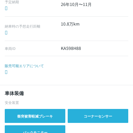
予定納期
26年10月〜11月
10.8万km
納車時の予想走行距離
KA598H88
車両ID
販売可能エリアについて
車体装備
安全装置
衝突被害軽減ブレーキ
コーナーセンサー
バックモニター