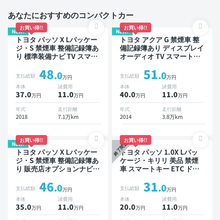
あなたにおすすめのコンパクトカー
お買い得!!
お買い得!!
NEW!
NEW!
トヨタ パッソ X Lパッケー
トヨタ アクア G 禁煙車 整
ジ・S 禁煙車 整備記録簿あ
備記録簿あり ディスプレイ
り 標準装備ナビ TV スマー
オーディオ TV スマートキ
トキー ETC バックモニタ
ー ETC バックモニター
48
51
ー ドライブレコーダー 衝
.0
.0
支払総額
支払総額
万円
万円
突軽減
本体
諸費用
本体
諸費用
37.0
11
.0
40.0
11
.0
万円
万円
万円
万円
年式
走行距離
年式
走行距離
2018
7.1万km
2014
3.8万km
お買い得!!
お買い得!!
NEW!
終了間近
トヨタ パッソ X Lパッケー
トヨタ パッソ 1.0X Lパッ
ジ・S 禁煙車 整備記録簿あ
ケージ・キリリ 美品 禁煙
り 販売店オプションナビ
車 スマートキー ETC ドラ
TV スマートキー ETC バッ
イブレコーダー
46
31
クモニター ドライブレコー
.0
.0
支払総額
支払総額
万円
万円
ダー 衝突軽減
本体
諸費用
本体
諸費用
35.0
11
.0
20.0
11
.0
万円
万円
万円
万円