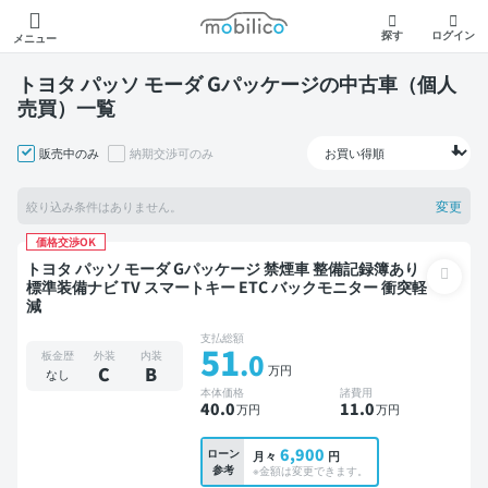
モビリコ
探す
ログイン
メニュー
トヨタ パッソ モーダ Gパッケージの中古車（個人
売買）一覧
販売中のみ
納期交渉可のみ
変更
絞り込み条件はありません。
価格交渉OK
トヨタ パッソ モーダ Gパッケージ 禁煙車 整備記録簿あり
標準装備ナビ TV スマートキー ETC バックモニター 衝突軽
減
支払総額
51
.0
板金歴
外装
内装
万円
C
B
なし
本体価格
諸費用
40
.0
11
.0
万円
万円
6,900
ローン
月々
円
参考
※金額は変更できます。