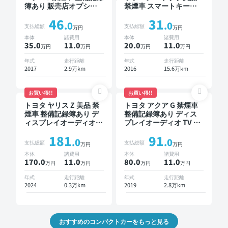
簿あり 販売店オプショ
禁煙車 スマートキー
ンナビ TV スマートキー
ETC ドライブレコーダー
46
31
ETC バックモニター ド
.0
.0
支払総額
支払総額
万円
万円
ライブレコーダー 衝突
本体
諸費用
本体
諸費用
軽減
35.0
11
.0
20.0
11
.0
万円
万円
万円
万円
年式
走行距離
年式
走行距離
2017
2.9万km
2016
15.6万km
お買い得!!
お買い得!!
トヨタ ヤリス Z 美品 禁
トヨタ アクア G 禁煙車
煙車 整備記録簿あり デ
整備記録簿あり ディス
ィスプレイオーディオ
プレイオーディオ TV ス
TV ブラインドスポット
マートキー ETC バック
181
91
モニター オートクルー
モニター 衝突軽減
.0
.0
支払総額
支払総額
万円
万円
ズ スマートキー ETC バ
本体
諸費用
本体
諸費用
ックモニター 全方位カ
170.0
11
.0
80.0
11
.0
万円
万円
万円
万円
メラ ドライブレコーダ
ー 衝突軽減
年式
走行距離
年式
走行距離
2024
0.3万km
2019
2.8万km
おすすめのコンパクトカーをもっと見る