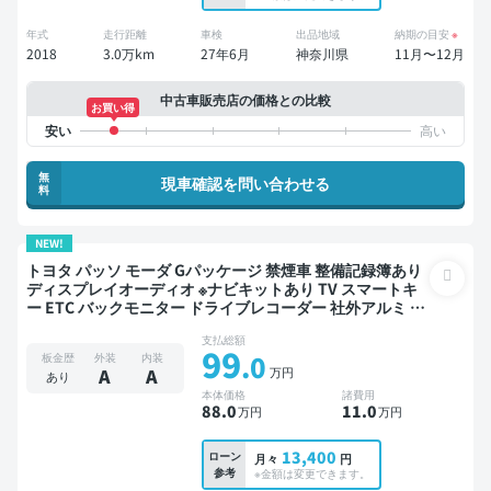
年式
走行距離
車検
出品地域
納期の目安
※
2018
3.0万km
27年6月
神奈川県
11月〜12月
中古車販売店の価格との比較
お買い得
無
現車確認を問い合わせる
料
NEW!
トヨタ パッソ モーダ Gパッケージ 禁煙車 整備記録簿あり
ディスプレイオーディオ ※ナビキットあり TV スマートキ
ー ETC バックモニター ドライブレコーダー 社外アルミ 衝
突軽減
支払総額
99
.0
板金歴
外装
内装
万円
A
A
あり
本体価格
諸費用
88
.0
11
.0
万円
万円
13,400
ローン
月々
円
参考
※金額は変更できます。