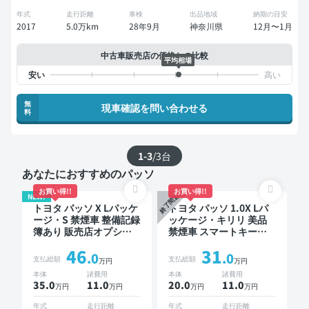
年式
走行距離
車検
出品地域
納期の目安
2017
5.0万km
28年9月
神奈川県
12月〜1月
中古車販売店の価格との比較
平均相場
無
現車確認を問い合わせる
料
1-3
/
3
台
あなたにおすすめのパッソ
お買い得!!
お買い得!!
NEW!
終了間近
トヨタ パッソ X Lパッケ
トヨタ パッソ 1.0X Lパ
ージ・S 禁煙車 整備記録
ッケージ・キリリ 美品
簿あり 販売店オプショ
禁煙車 スマートキー
ンナビ TV スマートキー
ETC ドライブレコーダー
46
31
ETC バックモニター ド
.0
.0
支払総額
支払総額
万円
万円
ライブレコーダー 衝突
本体
諸費用
本体
諸費用
軽減
35.0
11
.0
20.0
11
.0
万円
万円
万円
万円
年式
走行距離
年式
走行距離