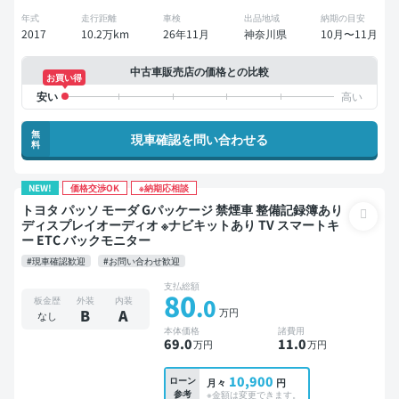
年式
走行距離
車検
出品地域
納期の目安
2017
10.2万km
26年11月
神奈川県
10月〜11月
中古車販売店の価格との比較
お買い得
無
現車確認を問い合わせる
料
NEW!
価格交渉OK
※納期応相談
トヨタ パッソ モーダ Gパッケージ 禁煙車 整備記録簿あり
ディスプレイオーディオ ※ナビキットあり TV スマートキ
ー ETC バックモニター
#現車確認歓迎
#お問い合わせ歓迎
支払総額
80
.0
板金歴
外装
内装
万円
B
A
なし
本体価格
諸費用
69
.0
11
.0
万円
万円
10,900
ローン
月々
円
参考
※金額は変更できます。