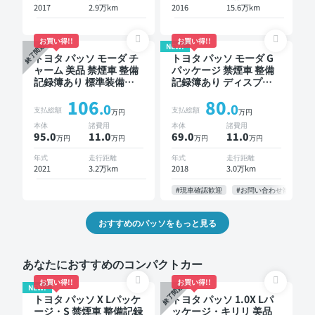
2017
2.9万km
2016
15.6万km
お買い得!!
お買い得!!
NEW!
終了間近
トヨタ パッソ モーダ チ
トヨタ パッソ モーダ G
ャーム 美品 禁煙車 整備
パッケージ 禁煙車 整備
記録簿あり 標準装備ナ
記録簿あり ディスプレ
ビ TV スマートキー ETC
イオーディオ ※ナビキッ
106
80
バックモニター ドライ
トあり TV スマートキー
.0
.0
支払総額
支払総額
万円
万円
ブレコーダー 衝突軽減
ETC バックモニター
本体
諸費用
本体
諸費用
95.0
11
.0
69.0
11
.0
万円
万円
万円
万円
年式
走行距離
年式
走行距離
2021
3.2万km
2018
3.0万km
#現車確認歓迎
#お問い合わせ歓迎
おすすめのパッソをもっと見る
あなたにおすすめのコンパクトカー
お買い得!!
お買い得!!
NEW!
終了間近
トヨタ パッソ X Lパッケ
トヨタ パッソ 1.0X Lパ
ージ・S 禁煙車 整備記録
ッケージ・キリリ 美品