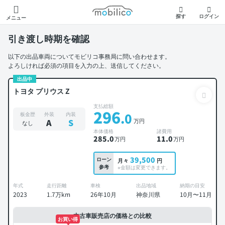
モビリコ
探す
ログイン
メニュー
引き渡し時期を確認
以下の出品車両についてモビリコ事務局に問い合わせます。
よろしければ必須の項目を入力の上、送信してください。
出品中
トヨタ プリウス Z
支払総額
296
.0
板金歴
外装
内装
万円
A
S
なし
本体価格
諸費用
285
.0
11
.0
万円
万円
39,500
ローン
月々
円
参考
※金額は変更できます。
年式
走行距離
車検
出品地域
納期の目安
2023
1.7万km
26年10月
神奈川県
10月〜11月
中古車販売店の価格との比較
お買い得