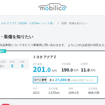
モビリコ
トヨタ アクア Z（2023年・2.6万km・レッド系）
状態・装備を知りたい
・装備を知りたい
出品車両についてモビリコ事務局に問い合わせます。
よろしければ必須の項目を入
品中
トヨタ アクア Z
板金歴
外装
内装
支払総額
本体価格
諸費用
S
S
なし
201
.0
190
11
.0
.0
万円
万円
万円
27,000
ローン
参考
月々
円
※金額は変更できます。
年式
走行距離
車検
出品地域
2023
2.6万km
28年2月
神奈川県