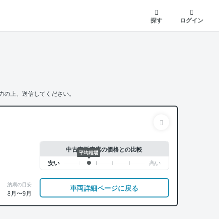
探す
ログイン
力の上、送信してください。
中古車販売店の価格との比較
平均相場
納期の目安
車両詳細ページに戻る
8月〜9月