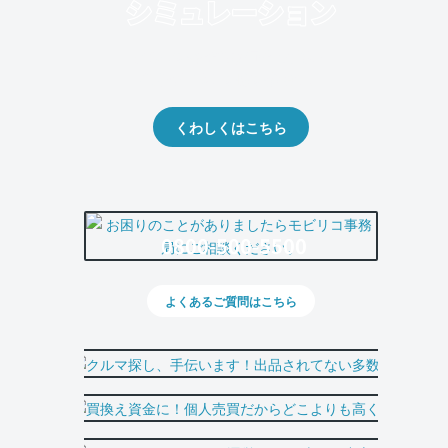
クルマの将来的な価値を予測！
出品や下取りの際の参考に。
くわしくはこちら
0800-500-5500
よくあるご質問はこちら