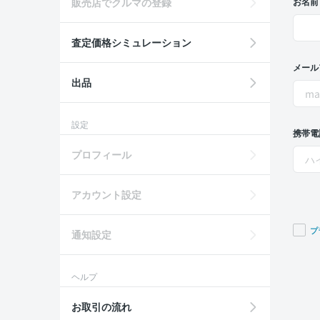
販売店でクルマの登録
お名前
査定価格シミュレーション
メール
出品
設定
携帯電
プロフィール
アカウント設定
プ
通知設定
If you
are a
ヘルプ
huma
ignor
お取引の流れ
this