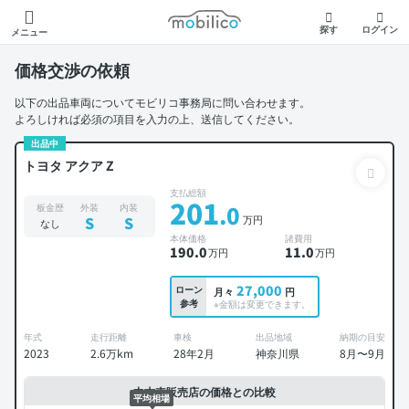
モビリコ
探す
ログイン
メニュー
価格交渉の依頼
以下の出品車両についてモビリコ事務局に問い合わせます。
よろしければ必須の項目を入力の上、送信してください。
出品中
トヨタ アクア Z
支払総額
201
.0
板金歴
外装
内装
万円
S
S
なし
本体価格
諸費用
190
.0
11
.0
万円
万円
27,000
ローン
月々
円
参考
※金額は変更できます。
年式
走行距離
車検
出品地域
納期の目安
2023
2.6万km
28年2月
神奈川県
8月〜9月
中古車販売店の価格との比較
平均相場