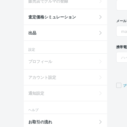
販売店でクルマの登録
査定価格シミュレーション
メール
出品
携帯電
設定
プロフィール
アカウント設定
プ
通知設定
If you
are a
huma
ヘルプ
ignor
this
お取引の流れ
field