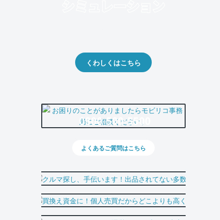
クルマの将来的な価値を予測！
出品や下取りの際の参考に。
くわしくはこちら
0800-500-5500
よくあるご質問はこちら