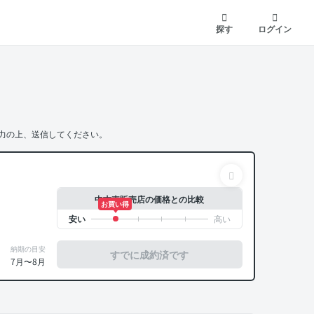
探す
ログイン
力の上、送信してください。
中古車販売店の価格との比較
お買い得
納期の目安
すでに成約済です
7月〜8月