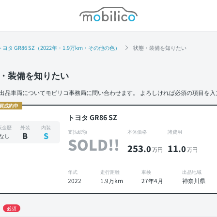
モビリコ
トヨタ GR86 SZ（2022年・1.9万km・その他の色）
状態・装備を知りたい
・装備を知りたい
出品車両についてモビリコ事務局に問い合わせます。
よろしければ必須の項目を入
買成約中
トヨタ GR86 SZ
板金歴
外装
内装
支払総額
本体価格
諸費用
B
S
なし
SOLD!!
253
11
.0
.0
万円
万円
年式
走行距離
車検
出品地域
2022
1.9万km
27年4月
神奈川県
必須