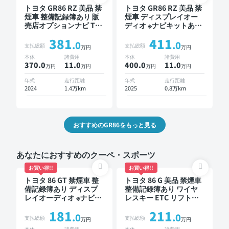
トヨタ GR86 RZ 美品 禁
トヨタ GR86 RZ 美品 禁
煙車 整備記録簿あり 販
煙車 ディスプレイオー
売店オプションナビ TV
ディオ ※ナビキットあり
ブラインドスポットモニ
TV デジタルインナーミ
381
411
ター オートクルーズ ス
ラー ETC バックモニタ
.0
.0
支払総額
支払総額
万円
万円
マートキー ETC バック
ー ドライブレコーダー
本体
諸費用
本体
諸費用
モニター ドライブレコ
370.0
11
.0
400.0
11
.0
万円
万円
万円
万円
ーダー フルエアロ 衝突
軽減
年式
走行距離
年式
走行距離
2024
1.4万km
2025
0.8万km
おすすめのGR86をもっと見る
あなたにおすすめのクーペ・スポーツ
お買い得!!
お買い得!!
トヨタ 86 GT 禁煙車 整
トヨタ 86 G 美品 禁煙車
備記録簿あり ディスプ
整備記録簿あり ワイヤ
レイオーディオ ※ナビキ
レスキー ETC リフトア
ットあり TV オートクル
ップ ローダウン
181
211
ーズ スマートキー ETC
.0
.0
支払総額
支払総額
万円
万円
バックモニター
本体
諸費用
本体
諸費用