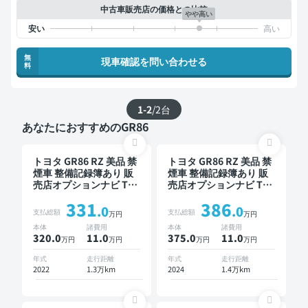
中古車販売店の価格との比較
やや高い
無
現車確認を問い合わせる
料
1-2
/
2
台
あなたにおすすめのGR86
トヨタ GR86 RZ 美品 禁
トヨタ GR86 RZ 美品 禁
煙車 整備記録簿あり 販
煙車 整備記録簿あり 販
売店オプションナビ TV
売店オプションナビ TV
スマートキー ETC バッ
ブラインドスポットモニ
331
386
クモニター ドライブレ
ター オートクルーズ ス
.0
.0
支払総額
支払総額
万円
万円
コーダー
マートキー ETC バック
本体
諸費用
本体
諸費用
モニター ドライブレコ
320.0
11
.0
375.0
11
.0
万円
万円
万円
万円
ーダー 衝突軽減
年式
走行距離
年式
走行距離
2022
1.3万km
2024
1.4万km