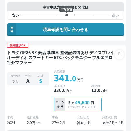
中古車販売店の価格との比較
平均相場
無
現車確認を問い合わせる
料
価格交渉OK
トヨタ GR86 SZ 美品 禁煙車 整備記録簿あり ディスプレイ
オーディオ スマートキー ETC バックモニター フルエアロ
社外マフラー
支払総額
341
.0
板金歴
外装
内装
万円
A
S
なし
本体価格
諸費用
330
.0
11
.0
万円
万円
45,600
ローン
月々
円
参考
※金額は変更できます。
年式
走行距離
車検
出品地域
納期の目安
2024
2.0万km
27年7月
神奈川県
来年3月〜4月