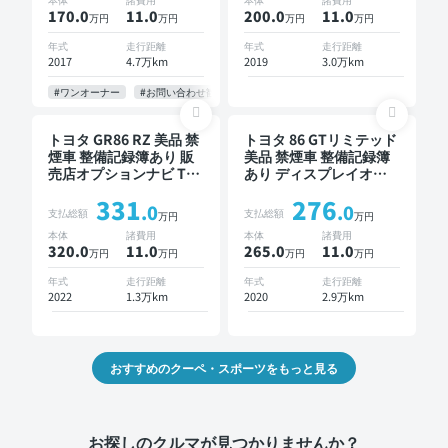
170.0
11
.0
200.0
11
.0
万円
万円
万円
万円
年式
走行距離
年式
走行距離
2017
4.7万km
2019
3.0万km
#ワンオーナー
#お問い合わせ歓迎
トヨタ GR86 RZ 美品 禁
トヨタ 86 GTリミテッド
煙車 整備記録簿あり 販
美品 禁煙車 整備記録簿
売店オプションナビ TV
あり ディスプレイオー
スマートキー ETC バッ
ディオ TV スマートキー
331
276
クモニター ドライブレ
バックモニター ドライ
.0
.0
支払総額
支払総額
万円
万円
コーダー
ブレコーダー
本体
諸費用
本体
諸費用
320.0
11
.0
265.0
11
.0
万円
万円
万円
万円
年式
走行距離
年式
走行距離
2022
1.3万km
2020
2.9万km
おすすめのクーペ・スポーツをもっと見る
お探しのクルマが見つかりませんか？