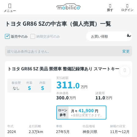
モビリコ
探す
ログイン
メニュー
トヨタ GR86 SZの中古車（個人売買）一覧
販売中のみ
納期交渉可のみ
変更
絞り込み条件はありません。
トヨタ GR86 SZ 美品 禁煙車 整備記録簿あり スマートキー
支払総額
311
.0
板金歴
外装
内装
万円
S
S
なし
本体価格
諸費用
300
.0
11
.0
万円
万円
41,900
ローン
月々
円
参考
※金額は変更できます。
年式
走行距離
車検
出品地域
納期の目安
2024
2.3万km
27年5月
神奈川県
11月〜12月