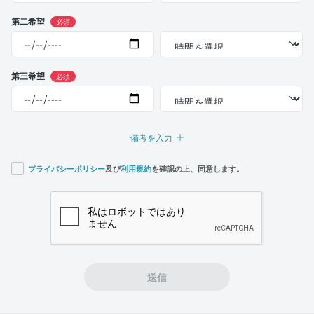
第二希望
必須
第三希望
必須
備考を入力
プライバシーポリシー
及び
利用規約
を確認の上、同意します。
If you
are a
human,
ignore
this
field
送信