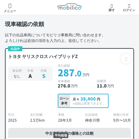
モビリコ
探す
ログイン
メニュー
現車確認の依頼
以下の出品車両についてモビリコ事務局に問い合わせます。
よろしければ必須の項目を入力の上、送信してください。
出品中
トヨタ ヤリスクロス ハイブリッドZ
支払総額
287
.0
板金歴
外装
内装
万円
A
S
なし
本体価格
諸費用
276
.0
11
.0
万円
万円
38,400
ローン
月々
円
参考
※金額は変更できます。
年式
走行距離
車検
出品地域
納期の目安
2025
2.5万km
28年3月
神奈川県
9月〜10月
中古車販売店の価格との比較
平均相場