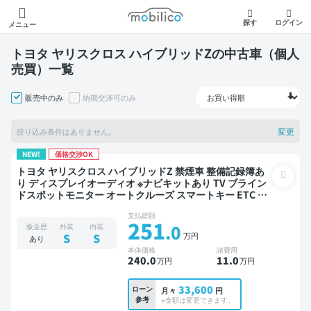
モビリコ
探す
ログイン
メニュー
トヨタ ヤリスクロス ハイブリッドZの中古車（個人
売買）一覧
販売中のみ
納期交渉可のみ
変更
絞り込み条件はありません。
NEW!
価格交渉OK
トヨタ ヤリスクロス ハイブリッドZ 禁煙車 整備記録簿あ
り ディスプレイオーディオ ※ナビキットあり TV ブライン
ドスポットモニター オートクルーズ スマートキー ETC バ
ックモニター 全方位カメラ ドライブレコーダー 衝突軽減
支払総額
251
.0
板金歴
外装
内装
万円
S
S
あり
本体価格
諸費用
240
.0
11
.0
万円
万円
33,600
ローン
月々
円
参考
※金額は変更できます。