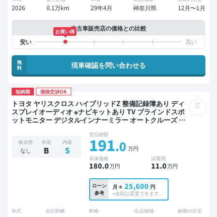
2026
0.1万km
29年4月
神奈川県
12月〜1月
中古車販売店の価格との比較
お買い得
無
現車確認を問い合わせる
料
短納期
価格交渉OK
トヨタ ヤリスクロス ハイブリッドZ 整備記録簿あり ディ
スプレイオーディオ ※ナビキットあり TV ブラインドスポ
ットモニター デジタルインナーミラー オートクルーズ ワ
イヤレスキー ETC 電動バックドア バックモニター 全方位
支払総額
カメラ ドライブレコーダー 衝突軽減
191
.0
板金歴
外装
内装
万円
B
S
なし
本体価格
諸費用
180
.0
11
.0
万円
万円
25,600
ローン
月々
円
参考
※金額は変更できます。
年式
走行距離
車検
出品地域
納期の目安