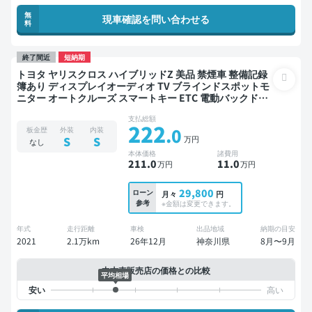
無
現車確認を問い合わせる
料
終了間近
短納期
トヨタ ヤリスクロス ハイブリッドZ 美品 禁煙車 整備記録
簿あり ディスプレイオーディオ TV ブラインドスポットモ
ニター オートクルーズ スマートキー ETC 電動バックドア
バックモニター 全方位カメラ ドライブレコーダー 衝突軽
支払総額
減
222
.0
板金歴
外装
内装
万円
S
S
なし
本体価格
諸費用
211
.0
11
.0
万円
万円
29,800
ローン
月々
円
参考
※金額は変更できます。
年式
走行距離
車検
出品地域
納期の目安
2021
2.1万km
26年12月
神奈川県
8月〜9月
中古車販売店の価格との比較
平均相場