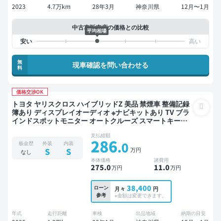
2023
4.7万km
28年3月
神奈川県
12月〜1月
中古車販売店の価格との比較
平均相場
無
現車確認を問い合わせる
料
価格交渉OK
トヨタ ヤリスクロス ハイブリッドZ 美品 禁煙車 整備記録
簿あり ディスプレイオーディオ ※ナビキットあり TV ブラ
インドスポットモニター オートクルーズ スマートキー
ETC バックモニター 全方位カメラ
支払総額
286
.0
板金歴
外装
内装
万円
S
S
なし
本体価格
諸費用
275
.0
11
.0
万円
万円
38,400
ローン
月々
円
参考
※金額は変更できます。
年式
走行距離
車検
出品地域
納期の目安