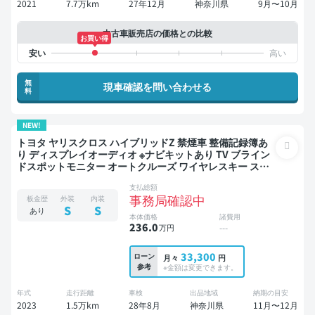
2021
7.7万km
27年12月
神奈川県
9月〜10月
中古車販売店の価格との比較
お買い得
無
現車確認を問い合わせる
料
NEW!
トヨタ ヤリスクロス ハイブリッドZ 禁煙車 整備記録簿あ
り ディスプレイオーディオ ※ナビキットあり TV ブライン
ドスポットモニター オートクルーズ ワイヤレスキー スマ
ートキー ETC 電動バックドア バックモニター 全方位カメ
支払総額
ラ ドライブレコーダー 衝突軽減
事務局確認中
板金歴
外装
内装
S
S
あり
本体価格
諸費用
236
.0
万円
---
33,300
ローン
月々
円
参考
※金額は変更できます。
年式
走行距離
車検
出品地域
納期の目安
2023
1.5万km
28年8月
神奈川県
11月〜12月