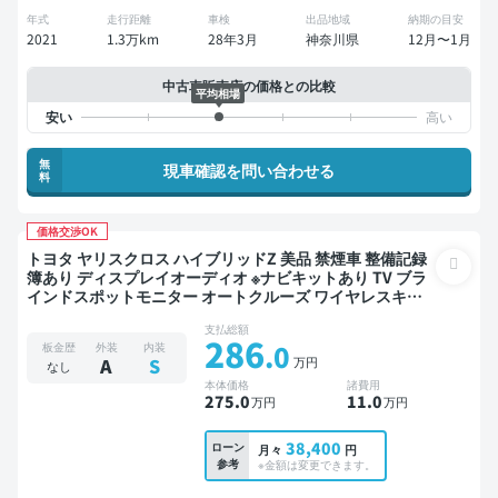
年式
走行距離
車検
出品地域
納期の目安
2021
1.3万km
28年3月
神奈川県
12月〜1月
中古車販売店の価格との比較
平均相場
無
現車確認を問い合わせる
料
価格交渉OK
トヨタ ヤリスクロス ハイブリッドZ 美品 禁煙車 整備記録
簿あり ディスプレイオーディオ ※ナビキットあり TV ブラ
インドスポットモニター オートクルーズ ワイヤレスキー
ETC バックモニター 全方位カメラ ドライブレコーダー 衝
支払総額
突軽減
286
.0
板金歴
外装
内装
万円
A
S
なし
本体価格
諸費用
275
.0
11
.0
万円
万円
38,400
ローン
月々
円
参考
※金額は変更できます。