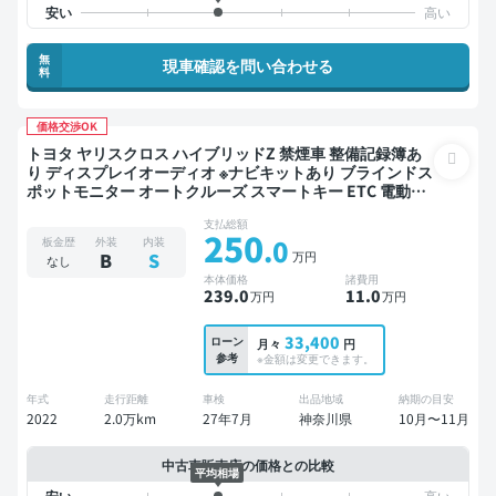
無
現車確認を問い合わせる
料
価格交渉OK
トヨタ ヤリスクロス ハイブリッドZ 禁煙車 整備記録簿あ
り ディスプレイオーディオ ※ナビキットあり ブラインドス
ポットモニター オートクルーズ スマートキー ETC 電動バ
ックドア バックモニター ドライブレコーダー 衝突軽減
支払総額
250
.0
板金歴
外装
内装
万円
B
S
なし
本体価格
諸費用
239
.0
11
.0
万円
万円
33,400
ローン
月々
円
参考
※金額は変更できます。
年式
走行距離
車検
出品地域
納期の目安
2022
2.0万km
27年7月
神奈川県
10月〜11月
中古車販売店の価格との比較
平均相場