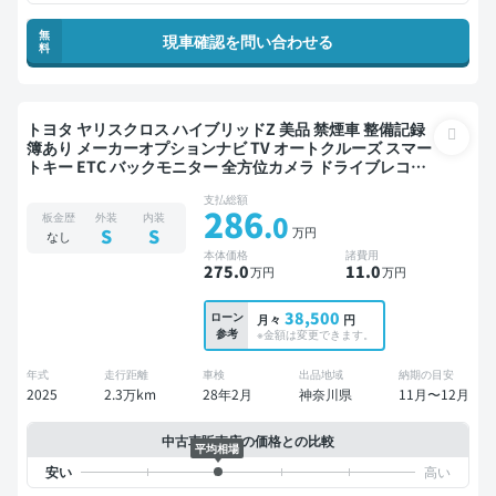
無
現車確認を問い合わせる
料
トヨタ ヤリスクロス ハイブリッドZ 美品 禁煙車 整備記録
簿あり メーカーオプションナビ TV オートクルーズ スマー
トキー ETC バックモニター 全方位カメラ ドライブレコー
ダー 衝突軽減
支払総額
286
.0
板金歴
外装
内装
万円
S
S
なし
本体価格
諸費用
275
.0
11
.0
万円
万円
38,500
ローン
月々
円
参考
※金額は変更できます。
年式
走行距離
車検
出品地域
納期の目安
2025
2.3万km
28年2月
神奈川県
11月〜12月
中古車販売店の価格との比較
平均相場