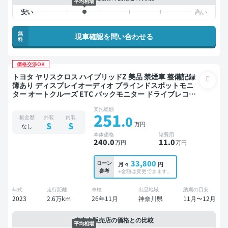
平均相場
無
現車確認を問い合わせる
料
価格交渉OK
トヨタ ヤリスクロス ハイブリッドZ 美品 禁煙車 整備記録
簿あり ディスプレイオーディオ ブラインドスポットモニ
ター オートクルーズ ETC バックモニター ドライブレコー
ダー 衝突軽減
支払総額
251
.0
板金歴
外装
内装
万円
S
S
なし
本体価格
諸費用
240
.0
11
.0
万円
万円
33,800
ローン
月々
円
参考
※金額は変更できます。
年式
走行距離
車検
出品地域
納期の目安
2023
2.6万km
26年11月
神奈川県
11月〜12月
中古車販売店の価格との比較
平均相場