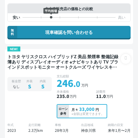
中古車販売店の価格との比較
平均相場
無
現車確認を問い合わせる
料
NEW!
トヨタ ヤリスクロス ハイブリッドZ 美品 禁煙車 整備記録
簿あり ディスプレイオーディオ ※ナビキットあり TV ブラ
インドスポットモニター オートクルーズ ワイヤレスキー
ETC バックモニター 全方位カメラ ドライブレコーダー 衝
支払総額
突軽減
246
.0
板金歴
外装
内装
万円
S
S
なし
本体価格
諸費用
235
.0
11
.0
万円
万円
33,000
ローン
月々
円
参考
※金額は変更できます。
年式
走行距離
車検
出品地域
納期の目安
2023
2.3万km
28年3月
神奈川県
来年1月〜2月