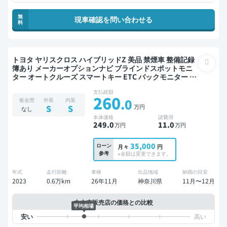
無
現車確認を問い合わせる
料
トヨタ ヤリスクロス ハイブリッドZ 美品 禁煙車 整備記録
簿あり メーカーオプションナビ ブラインドスポットモニ
ター オートクルーズ スマートキー ETC バックモニター 全
方位カメラ ドライブレコーダー フルエアロ 衝突軽減
支払総額
260
.0
板金歴
外装
内装
万円
S
S
なし
本体価格
諸費用
249
.0
11
.0
万円
万円
35,000
ローン
月々
円
参考
※金額は変更できます。
年式
走行距離
車検
出品地域
納期の目安
2023
0.6万km
26年11月
神奈川県
11月〜12月
中古車販売店の価格との比較
平均相場