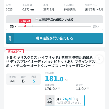
年式
走行距離
車検
出品地域
納期の目安
2025
0.9万km
28年2月
神奈川県
来年3月〜4月
中古車販売店の価格との比較
お買い得
無
現車確認を問い合わせる
料
価格交渉OK
トヨタ ヤリスクロス ハイブリッドZ 禁煙車 整備記録簿あ
り ディスプレイオーディオ ※ナビキットあり ブラインドス
ポットモニター オートクルーズ スマートキー ETC バック
モニター 全方位カメラ ドライブレコーダー 衝突軽減
支払総額
181
.0
板金歴
外装
内装
万円
B
S
あり
本体価格
諸費用
170
.0
11
.0
万円
万円
24,200
ローン
月々
円
参考
※金額は変更できます。