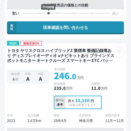
中古車販売店の価格との比較
平均相場
無
現車確認を問い合わせる
料
NEW!
価格交渉OK
トヨタ ヤリスクロス ハイブリッドZ 禁煙車 整備記録簿あ
り ディスプレイオーディオ ※ナビキットあり ブラインドス
ポットモニター オートクルーズ スマートキー ETC バック
モニター ドライブレコーダー 衝突軽減
支払総額
246
.0
板金歴
外装
内装
万円
A
A
あり
本体価格
諸費用
235
.0
11
.0
万円
万円
33,100
ローン
月々
円
参考
※金額は変更できます。
年式
走行距離
車検
出品地域
納期の目安
2023
2.6万km
28年4月
神奈川県
11月〜12月