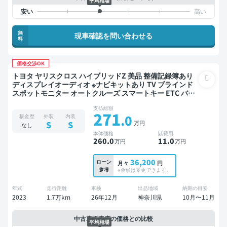
平均相場
無
現車確認を問い合わせる
料
価格交渉OK
トヨタ ヤリスクロス ハイブリッドZ 美品 整備記録簿あり
ディスプレイオーディオ ※ナビキットあり TV ブラインド
スポットモニター オートクルーズ スマートキー ETC バッ
クモニター 衝突軽減
支払総額
271
.0
板金歴
外装
内装
万円
S
S
なし
本体価格
諸費用
260
.0
11
.0
万円
万円
36,200
ローン
月々
円
参考
※金額は変更できます。
年式
走行距離
車検
出品地域
納期の目安
2023
1.7万km
26年12月
神奈川県
10月〜11月
中古車販売店の価格との比較
平均相場