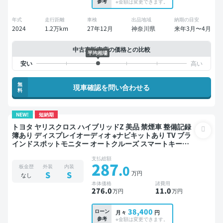
参考
※金額は変更できます。
年式
走行距離
車検
出品地域
納期の目安
2024
1.2万km
27年12月
神奈川県
来年3月〜4月
中古車販売店の価格との比較
平均相場
無
現車確認を問い合わせる
料
NEW!
短納期
トヨタ ヤリスクロス ハイブリッドZ 美品 禁煙車 整備記録
簿あり ディスプレイオーディオ ※ナビキットあり TV ブラ
インドスポットモニター オートクルーズ スマートキー
ETC バックモニター 全方位カメラ ドライブレコーダー 衝
支払総額
突軽減
287
.0
板金歴
外装
内装
万円
S
S
なし
本体価格
諸費用
276
.0
11
.0
万円
万円
38,400
ローン
月々
円
参考
※金額は変更できます。