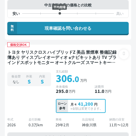
中古車販売店の価格との比較
平均相場
無
現車確認を問い合わせる
料
価格交渉OK
トヨタ ヤリスクロス ハイブリッドZ 美品 禁煙車 整備記録
簿あり ディスプレイオーディオ ※ナビキットあり TV ブラ
インドスポットモニター オートクルーズ スマートキー
ETC バックモニター 全方位カメラ ドライブレコーダー 衝
支払総額
突軽減
306
.0
板金歴
外装
内装
万円
S
S
なし
本体価格
諸費用
295
.0
11
.0
万円
万円
41,200
ローン
月々
円
参考
※金額は変更できます。
年式
走行距離
車検
出品地域
納期の目安
2026
0.3万km
29年2月
神奈川県
11月〜12月