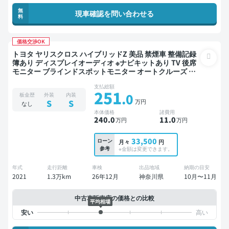
無
現車確認を問い合わせる
料
価格交渉OK
トヨタ ヤリスクロス ハイブリッドZ 美品 禁煙車 整備記録
簿あり ディスプレイオーディオ ※ナビキットあり TV 後席
モニター ブラインドスポットモニター オートクルーズ ス
マートキー ETC バックモニター 全方位カメラ ドライブレ
支払総額
コーダー 衝突軽減
251
.0
板金歴
外装
内装
万円
S
S
なし
本体価格
諸費用
240
.0
11
.0
万円
万円
33,500
ローン
月々
円
参考
※金額は変更できます。
年式
走行距離
車検
出品地域
納期の目安
2021
1.3万km
26年12月
神奈川県
10月〜11月
中古車販売店の価格との比較
平均相場