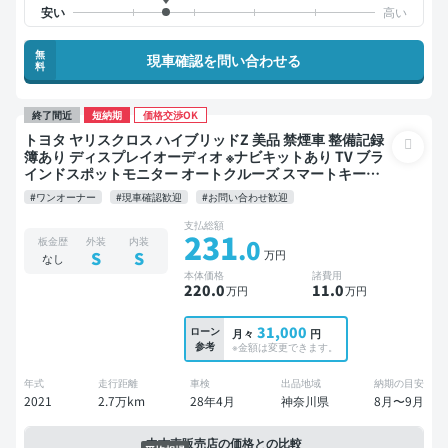
無
現車確認を問い合わせる
料
終了間近
短納期
価格交渉OK
トヨタ ヤリスクロス ハイブリッドZ 美品 禁煙車 整備記録
簿あり ディスプレイオーディオ ※ナビキットあり TV ブラ
インドスポットモニター オートクルーズ スマートキー
ETC バックモニター 全方位カメラ ドライブレコーダー 衝
#ワンオーナー
#現車確認歓迎
#お問い合わせ歓迎
突軽減
支払総額
231
.0
板金歴
外装
内装
万円
S
S
なし
本体価格
諸費用
220
.0
11
.0
万円
万円
31,000
ローン
月々
円
参考
※金額は変更できます。
年式
走行距離
車検
出品地域
納期の目安
2021
2.7万km
28年4月
神奈川県
8月〜9月
中古車販売店の価格との比較