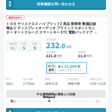
無
現車確認を問い合わせる
料
価格交渉OK
トヨタ ヤリスクロス ハイブリッドZ 美品 禁煙車 整備記録
簿あり ディスプレイオーディオ ブラインドスポットモニ
ター オートクルーズ スマートキー ETC 電動バックドア バ
ックモニター ドライブレコーダー 衝突軽減
支払総額
232
.0
板金歴
外装
内装
万円
S
S
なし
本体価格
諸費用
221
.0
11
.0
万円
万円
31,000
ローン
月々
円
参考
※金額は変更できます。
年式
走行距離
車検
出品地域
納期の目安
2021
3.7万km
26年11月
神奈川県
10月〜11月
中古車販売店の価格との比較
平均相場
無