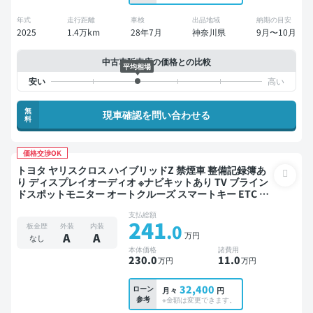
年式
走行距離
車検
出品地域
納期の目安
2025
1.4万km
28年7月
神奈川県
9月〜10月
中古車販売店の価格との比較
平均相場
無
現車確認を問い合わせる
料
価格交渉OK
トヨタ ヤリスクロス ハイブリッドZ 禁煙車 整備記録簿あ
り ディスプレイオーディオ ※ナビキットあり TV ブライン
ドスポットモニター オートクルーズ スマートキー ETC 電
動バックドア バックモニター 全方位カメラ ドライブレコ
支払総額
ーダー 衝突軽減
241
.0
板金歴
外装
内装
万円
A
A
なし
本体価格
諸費用
230
.0
11
.0
万円
万円
32,400
ローン
月々
円
参考
※金額は変更できます。