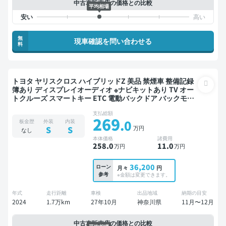
中古車販売店の価格との比較
平均相場
無
現車確認を問い合わせる
料
トヨタ ヤリスクロス ハイブリッドZ 美品 禁煙車 整備記録
簿あり ディスプレイオーディオ ※ナビキットあり TV オー
トクルーズ スマートキー ETC 電動バックドア バックモニ
ター ドライブレコーダー 衝突軽減
支払総額
269
.0
板金歴
外装
内装
万円
S
S
なし
本体価格
諸費用
258
.0
11
.0
万円
万円
36,200
ローン
月々
円
参考
※金額は変更できます。
年式
走行距離
車検
出品地域
納期の目安
2024
1.7万km
27年10月
神奈川県
11月〜12月
中古車販売店の価格との比較