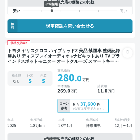
中古車販売店の価格との比較
平均相場
無
現車確認を問い合わせる
料
価格交渉OK
トヨタ ヤリスクロス ハイブリッドZ 美品 禁煙車 整備記録
簿あり ディスプレイオーディオ ※ナビキットあり TV ブラ
インドスポットモニター オートクルーズ スマートキー
ETC バックモニター 全方位カメラ 衝突軽減
支払総額
280
.0
板金歴
外装
内装
万円
S
S
なし
本体価格
諸費用
269
.0
11
.0
万円
万円
37,600
ローン
月々
円
参考
※金額は変更できます。
年式
走行距離
車検
出品地域
納期の目安
2025
1.8万km
28年1月
神奈川県
12月〜1月
中古車販売店の価格との比較