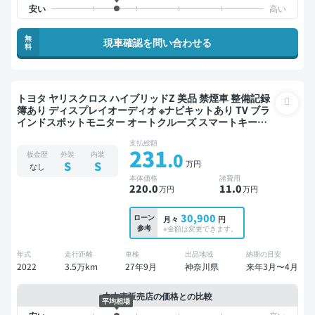
無
現車確認を問い合わせる
料
トヨタ ヤリスクロス ハイブリッドZ 美品 禁煙車 整備記録
簿あり ディスプレイオーディオ ※ナビキットあり TV ブラ
インドスポットモニター オートクルーズ スマートキー
ETC 電動バックドア バックモニター 全方位カメラ ドライ
支払総額
ブレコーダー 社外アルミ 衝突軽減
231
.0
板金歴
外装
内装
万円
S
S
なし
本体価格
諸費用
220
.0
11
.0
万円
万円
30,900
ローン
月々
円
参考
※金額は変更できます。
年式
走行距離
車検
出品地域
納期の目安
2022
3.5万km
27年9月
神奈川県
来年3月〜4月
中古車販売店の価格との比較
平均相場