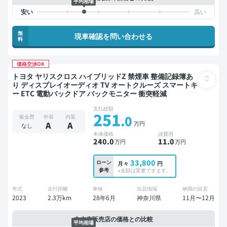
平均相場
無
現車確認を問い合わせる
料
価格交渉OK
トヨタ ヤリスクロス ハイブリッドZ 禁煙車 整備記録簿あ
り ディスプレイオーディオ TV オートクルーズ スマートキ
ー ETC 電動バックドア バックモニター 衝突軽減
支払総額
251
.0
板金歴
外装
内装
万円
A
A
なし
本体価格
諸費用
240
.0
11
.0
万円
万円
33,800
ローン
月々
円
参考
※金額は変更できます。
年式
走行距離
車検
出品地域
納期の目安
2023
2.3万km
28年6月
神奈川県
11月〜12月
中古車販売店の価格との比較
平均相場