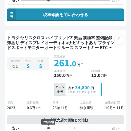
無
現車確認を問い合わせる
料
トヨタ ヤリスクロス ハイブリッドZ 美品 禁煙車 整備記録
簿あり ディスプレイオーディオ ※ナビキットあり ブライン
ドスポットモニター オートクルーズ スマートキー ETC 電
動バックドア バックモニター ドライブレコーダー 衝突軽
支払総額
減
261
.0
板金歴
外装
内装
万円
S
S
なし
本体価格
諸費用
250
.0
11
.0
万円
万円
34,800
ローン
月々
円
参考
※金額は変更できます。
年式
走行距離
車検
出品地域
納期の目安
2023
0.6万km
26年11月
神奈川県
10月〜11月
中古車販売店の価格との比較
平均相場