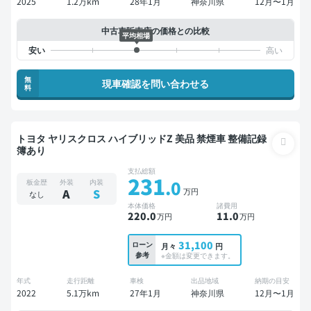
2025
1.2万km
28年1月
神奈川県
12月〜1月
中古車販売店の価格との比較
平均相場
無
現車確認を問い合わせる
料
トヨタ ヤリスクロス ハイブリッドZ 美品 禁煙車 整備記録
簿あり
支払総額
231
.0
板金歴
外装
内装
万円
A
S
なし
本体価格
諸費用
220
.0
11
.0
万円
万円
31,100
ローン
月々
円
参考
※金額は変更できます。
年式
走行距離
車検
出品地域
納期の目安
2022
5.1万km
27年1月
神奈川県
12月〜1月