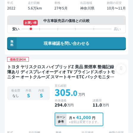
年式
走行距離
車検
出品地域
納期の目安
2022
5.6万km
27年5月
神奈川県
10月〜11月
中古車販売店の価格との比較
お買い得
無
現車確認を問い合わせる
料
価格交渉OK
トヨタ ヤリスクロス ハイブリッドZ 美品 禁煙車 整備記録
簿あり ディスプレイオーディオ TV ブラインドスポットモ
ニター オートクルーズ スマートキー ETC バックモニター
全方位カメラ ドライブレコーダー 衝突軽減
支払総額
305
.0
板金歴
外装
内装
万円
S
S
なし
本体価格
諸費用
294
.0
11
.0
万円
万円
41,000
ローン
月々
円
参考
※金額は変更できます。
年式
走行距離
車検
出品地域
納期の目安