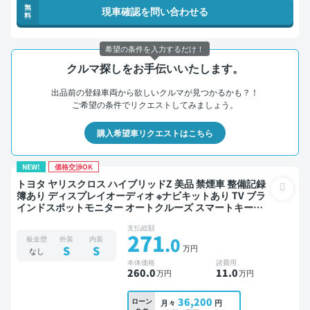
無
現車確認を問い合わせる
料
希望の条件を入力するだけ！
クルマ探しをお手伝いいたします。
出品前の登録車両から欲しいクルマが見つかるかも？！
ご希望の条件でリクエストしてみましょう。
購入希望車リクエストはこちら
NEW!
価格交渉OK
トヨタ ヤリスクロス ハイブリッドZ 美品 禁煙車 整備記録
簿あり ディスプレイオーディオ ※ナビキットあり TV ブラ
インドスポットモニター オートクルーズ スマートキー
ETC バックモニター ドライブレコーダー 衝突軽減
支払総額
271
.0
板金歴
外装
内装
万円
S
S
なし
本体価格
諸費用
260
.0
11
.0
万円
万円
36,200
ローン
月々
円