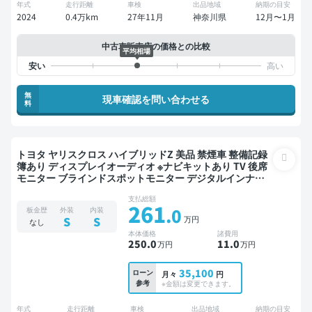
年式
走行距離
車検
出品地域
納期の目安
2024
0.4万km
27年11月
神奈川県
12月〜1月
中古車販売店の価格との比較
平均相場
無
現車確認を問い合わせる
料
トヨタ ヤリスクロス ハイブリッドZ 美品 禁煙車 整備記録
簿あり ディスプレイオーディオ ※ナビキットあり TV 後席
モニター ブラインドスポットモニター デジタルインナー
ミラー オートクルーズ スマートキー ETC 電動バックドア
支払総額
バックモニター 全方位カメラ ドライブレコーダー 衝突軽
261
.0
板金歴
外装
内装
減
万円
S
S
なし
本体価格
諸費用
250
.0
11
.0
万円
万円
35,100
ローン
月々
円
参考
※金額は変更できます。
年式
走行距離
車検
出品地域
納期の目安