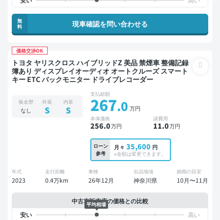
無
現車確認を問い合わせる
料
価格交渉OK
トヨタ ヤリスクロス ハイブリッドZ 美品 禁煙車 整備記録
簿あり ディスプレイオーディオ オートクルーズ スマート
キー ETC バックモニター ドライブレコーダー
支払総額
267
.0
板金歴
外装
内装
万円
S
S
なし
本体価格
諸費用
256
.0
11
.0
万円
万円
35,600
ローン
月々
円
参考
※金額は変更できます。
年式
走行距離
車検
出品地域
納期の目安
2023
0.4万km
26年12月
神奈川県
10月〜11月
中古車販売店の価格との比較
平均相場