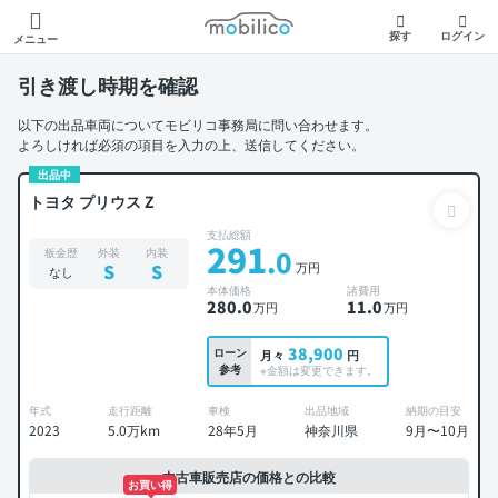
モビリコ
探す
ログイン
メニュー
引き渡し時期を確認
以下の出品車両についてモビリコ事務局に問い合わせます。
よろしければ必須の項目を入力の上、送信してください。
出品中
トヨタ プリウス Z
支払総額
291
.0
板金歴
外装
内装
万円
S
S
なし
本体価格
諸費用
280
.0
11
.0
万円
万円
38,900
ローン
月々
円
参考
※金額は変更できます。
年式
走行距離
車検
出品地域
納期の目安
2023
5.0万km
28年5月
神奈川県
9月〜10月
中古車販売店の価格との比較
お買い得