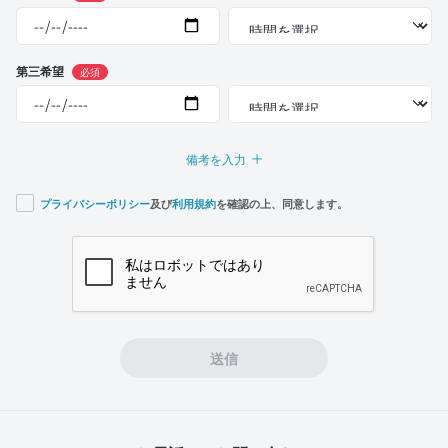
第三希望
必須
備考を入力
プライバシーポリシー
及び
利用規約
を確認の上、同意します。
If you
are a
human,
ignore
this
field
送信