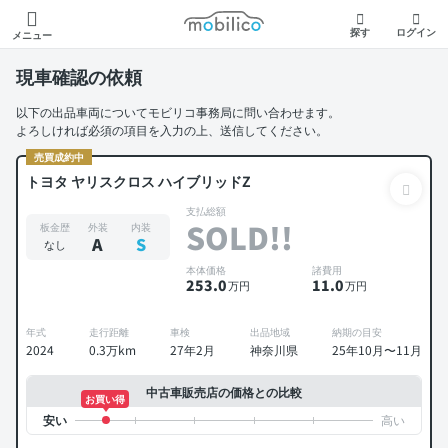
モビリコ
探す
ログイン
メニュー
現車確認の依頼
以下の出品車両についてモビリコ事務局に問い合わせます。
よろしければ必須の項目を入力の上、送信してください。
売買成約中
トヨタ ヤリスクロス ハイブリッドZ
支払総額
SOLD!!
板金歴
外装
内装
A
S
なし
本体価格
諸費用
253
.0
11
.0
万円
万円
年式
走行距離
車検
出品地域
納期の目安
2024
0.3万km
27年2月
神奈川県
25年10月〜11月
中古車販売店の価格との比較
お買い得