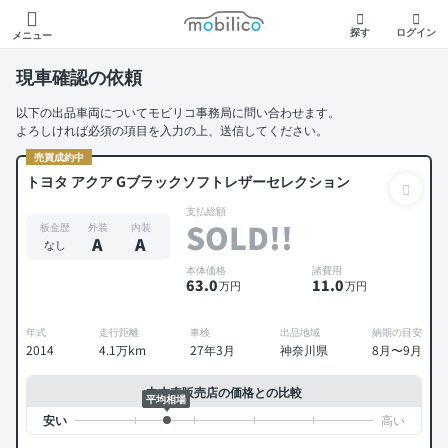
モビリコ
探す
ログイン
メニュー
現車確認の依頼
以下の出品車両についてモビリコ事務局に問い合わせます。
よろしければ必須の項目を入力の上、送信してください。
売買成約中
トヨタ アクア Gブラックソフトレザーセレクション
支払総額
SOLD!!
板金歴
外装
内装
A
A
なし
本体価格
諸費用
63
.0
11
.0
万円
万円
年式
走行距離
車検
出品地域
納期の目安
2014
4.1万km
27年3月
神奈川県
8月〜9月
中古車販売店の価格との比較
平均相場