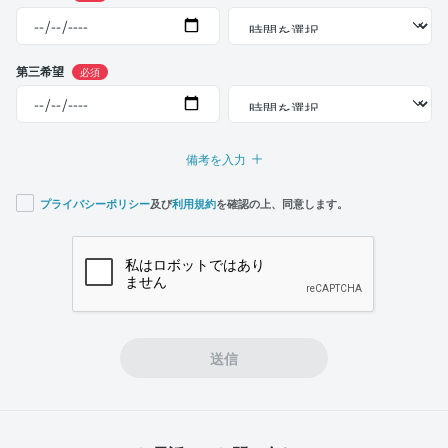
第三希望
必須
備考を入力
プライバシーポリシー
及び
利用規約
を確認の上、同意します。
If you
are a
human,
ignore
this
field
送信