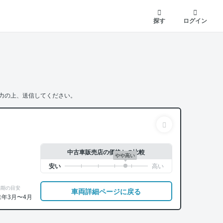
探す
ログイン
力の上、送信してください。
中古車販売店の価格との比較
やや高い
納期の目安
車両詳細ページに戻る
来年3月〜4月