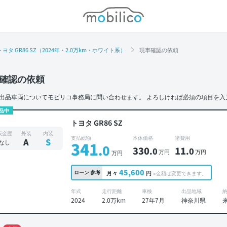
モビリコ
トヨタ GR86 SZ（2024年・2.0万km・ホワイト系）
現車確認の依頼
確認の依頼
出品車両についてモビリコ事務局に問い合わせます。
よろしければ必須の項目を入
品中
トヨタ GR86 SZ
板金歴
外装
内装
支払総額
本体価格
諸費用
A
S
なし
341
.0
330
11
.0
.0
万円
万円
万円
45,600
ローン
参考
月々
円
※金額は変更できます。
年式
走行距離
車検
出品地域
2024
2.0万km
27年7月
神奈川県