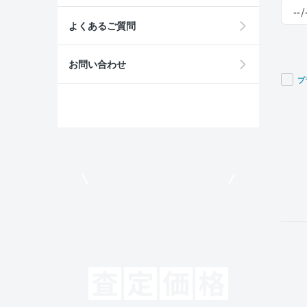
よくあるご質問
お問い合わせ
プ
If you
are a
huma
ignor
this
field
モビリコでクルマを売りたい方