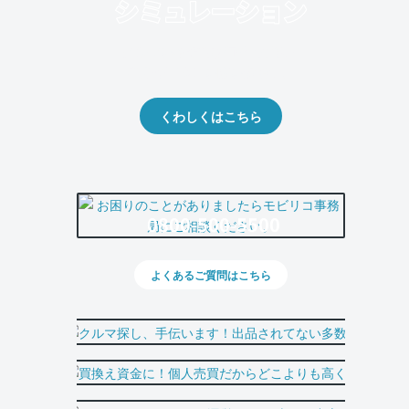
クルマの将来的な価値を予測！
出品や下取りの際の参考に。
くわしくはこちら
0800-500-5500
よくあるご質問はこちら