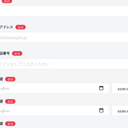
必須
アドレス
必須
話番号
必須
望
必須
望
必須
望
必須