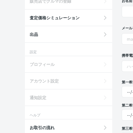
販売店でクルマの登録
お名前
査定価格シミュレーション
メール
出品
設定
携帯電
プロフィール
アカウント設定
第一希
通知設定
第二希
ヘルプ
お取引の流れ
第三希