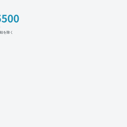
5500
時
始を除く