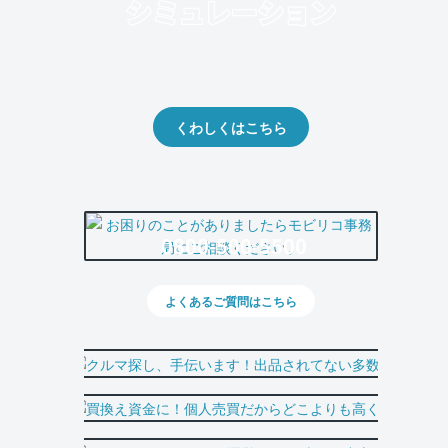
クルマの将来的な価値を予測！
出品や下取りの際の参考に。
くわしくはこちら
0800-500-5500
よくあるご質問はこちら