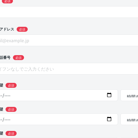
必須
アドレス
必須
話番号
必須
望
必須
望
必須
望
必須