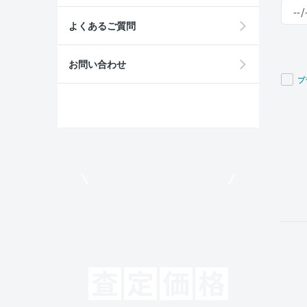
よくあるご質問
お問い合わせ
プ
If you
are a
huma
ignor
this
field
モビリコでクルマを売りたい方