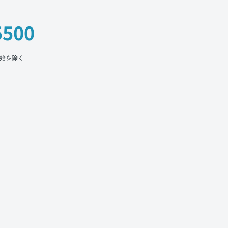
5500
時
始を除く