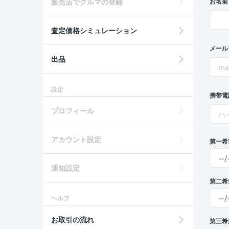
販売店でクルマの登録
お名前
査定価格シミュレーション
メール
出品
設定
携帯電
プロフィール
アカウント設定
第一希
通知設定
第二希
ヘルプ
お取引の流れ
第三希