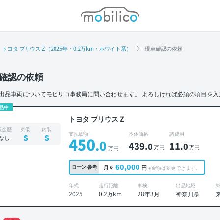
モビリコ
トヨタ プリウス Z（2025年・0.2万km・ホワイト系）
現車確認の依頼
確認の依頼
出品車両についてモビリコ事務局に問い合わせます。
よろしければ必須の項目を入
品中
トヨタ プリウス Z
板金歴
外装
内装
支払総額
本体価格
諸費用
S
S
なし
450
.0
439
11
.0
.0
万円
万円
万円
60,000
ローン
参考
月々
円
※金額は変更できます。
年式
走行距離
車検
出品地域
2025
0.2万km
28年3月
神奈川県