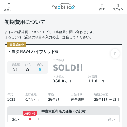
モビリコ
探す
ログイン
メニュー
初期費用について
以下の出品車両についてモビリコ事務局に問い合わせます。
よろしければ必須の項目を入力の上、送信してください。
売買成約中
トヨタ RAV4 ハイブリッドG
支払総額
SOLD!!
板金歴
外装
内装
A
S
なし
本体価格
諸費用
360
.0
11
.0
万円
万円
年式
走行距離
車検
出品地域
納期の目安
2023
0.7万km
26年6月
神奈川県
25年11月〜12月
中古車販売店の価格との比較
お買い得