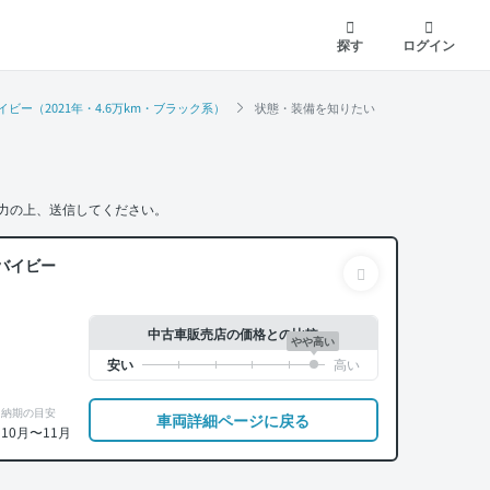
探す
ログイン
ビー（2021年・4.6万km・ブラック系）
状態・装備を知りたい
力の上、送信してください。
バイビー
中古車販売店の価格との比較
やや高い
納期の目安
車両詳細ページに戻る
10月〜11月