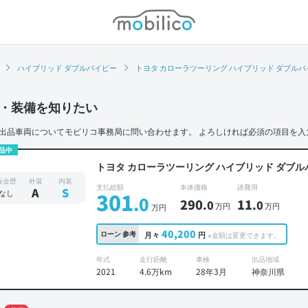
モビリコ
ハイブリッド ダブルバイビー
トヨタ カローラツーリング ハイブリッド ダブルバイ
・装備を知りたい
出品車両についてモビリコ事務局に問い合わせます。
よろしければ必須の項目を入
品中
トヨタ カローラツーリング ハイブリッド ダブル
板金歴
外装
内装
支払総額
本体価格
諸費用
A
S
なし
301
.0
290
11
.0
.0
万円
万円
万円
40,200
ローン
参考
月々
円
※金額は変更できます。
年式
走行距離
車検
出品地域
2021
4.6万km
28年3月
神奈川県