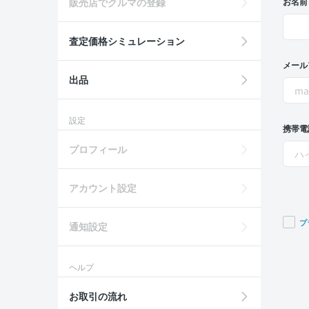
販売店でクルマの登録
お名前
査定価格シミュレーション
メール
出品
設定
携帯電
プロフィール
アカウント設定
プ
通知設定
If you
are a
ヘルプ
huma
ignor
お取引の流れ
this