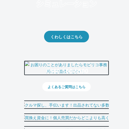
クルマの将来的な価値を予測！
出品や下取りの際の参考に。
くわしくはこちら
0800-500-5500
よくあるご質問はこちら