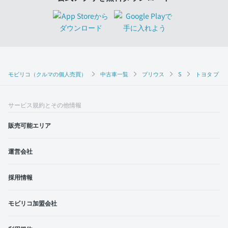
モビリコ（クルマの個人売買）
中古車一覧
プリウス
S
トヨタ プリウ
サービス規約とその他情報
販売可能エリア
運営会社
採用情報
モビリコ加盟会社