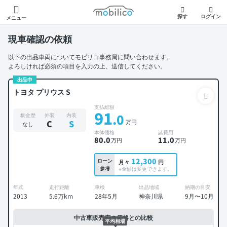
モビリコ
探す
ログイン
メニュー
現車確認の依頼
以下の出品車両についてモビリコ事務局に問い合わせます。
よろしければ必須の項目を入力の上、送信してください。
出品中
トヨタ プリウス S
支払総額
91
.0
板金歴
外装
内装
万円
C
S
なし
本体価格
諸費用
80
.0
11
.0
万円
万円
12,300
ローン
月々
円
参考
※金額は変更できます。
年式
走行距離
車検
出品地域
納期の目安
2013
5.6万km
28年5月
神奈川県
9月〜10月
中古車販売店の価格との比較
平均相場