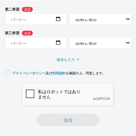
第二希望
必須
第三希望
必須
備考を入力
プライバシーポリシー
及び
利用規約
を確認の上、同意します。
If you
are a
human,
ignore
this
field
送信