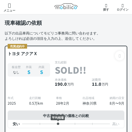
モビリコ
探す
ログイン
メニュー
現車確認の依頼
以下の出品車両についてモビリコ事務局に問い合わせます。
よろしければ必須の項目を入力の上、送信してください。
売買成約中
トヨタ アクア X
支払総額
SOLD!!
板金歴
外装
内装
S
S
なし
本体価格
諸費用
190
.0
11
.0
万円
万円
年式
走行距離
車検
出品地域
納期の目安
2025
0.5万km
28年2月
神奈川県
8月〜9月
中古車販売店の価格との比較
平均相場