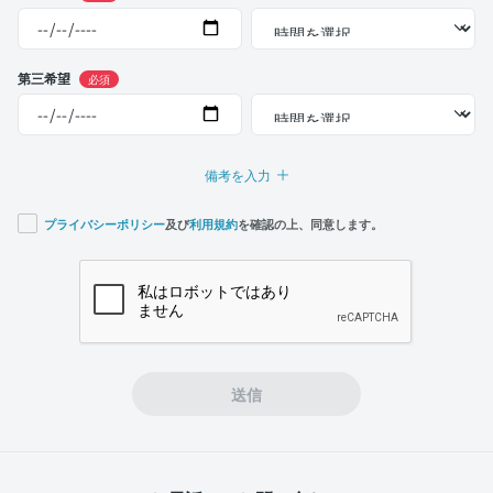
第三希望
必須
備考を入力
プライバシーポリシー
及び
利用規約
を確認の上、同意します。
If you
are a
human,
ignore
this
field
送信