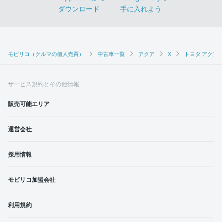
モビリコ（クルマの個人売買）
中古車一覧
アクア
X
トヨタ アクア 
サービス規約とその他情報
販売可能エリア
運営会社
採用情報
モビリコ加盟会社
利用規約