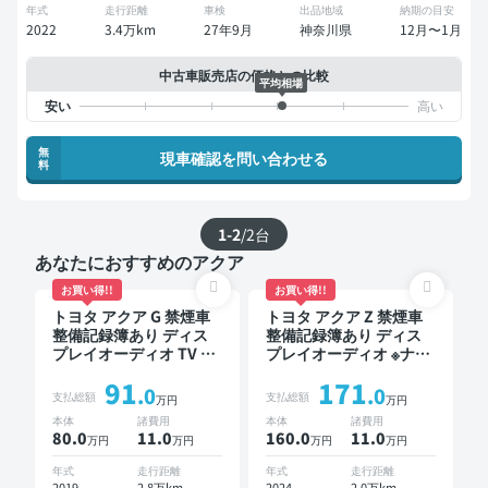
年式
走行距離
車検
出品地域
納期の目安
2022
3.4万km
27年9月
神奈川県
12月〜1月
中古車販売店の価格との比較
平均相場
無
現車確認を問い合わせる
料
1-2
/
2
台
あなたにおすすめのアクア
お買い得!!
お買い得!!
トヨタ アクア G 禁煙車
トヨタ アクア Z 禁煙車
整備記録簿あり ディス
整備記録簿あり ディス
プレイオーディオ TV ス
プレイオーディオ ※ナビ
マートキー ETC バック
キットあり TV オートク
91
171
モニター 衝突軽減
ルーズ ワイヤレスキー
.0
.0
支払総額
支払総額
万円
万円
スマートキー ETC バッ
本体
諸費用
本体
諸費用
クモニター 全方位カメ
80.0
11
.0
160.0
11
.0
万円
万円
万円
万円
ラ 衝突軽減
年式
走行距離
年式
走行距離
2019
2.8万km
2024
2.0万km