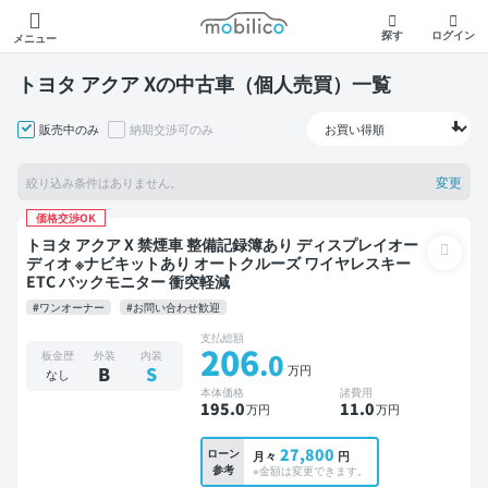
モビリコ
探す
ログイン
メニュー
トヨタ アクア Xの中古車（個人売買）一覧
販売中のみ
納期交渉可のみ
変更
絞り込み条件はありません。
価格交渉OK
トヨタ アクア X 禁煙車 整備記録簿あり ディスプレイオー
ディオ ※ナビキットあり オートクルーズ ワイヤレスキー
ETC バックモニター 衝突軽減
#ワンオーナー
#お問い合わせ歓迎
支払総額
206
.0
板金歴
外装
内装
万円
B
S
なし
本体価格
諸費用
195
.0
11
.0
万円
万円
27,800
ローン
月々
円
参考
※金額は変更できます。