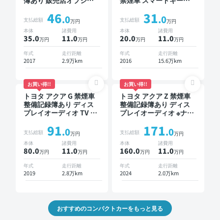
簿あり 販売店オプショ
禁煙車 スマートキー
ンナビ TV スマートキー
ETC ドライブレコーダー
46
31
ETC バックモニター ド
.0
.0
支払総額
支払総額
万円
万円
ライブレコーダー 衝突
本体
諸費用
本体
諸費用
軽減
35.0
11
.0
20.0
11
.0
万円
万円
万円
万円
年式
走行距離
年式
走行距離
2017
2.9万km
2016
15.6万km
お買い得!!
お買い得!!
トヨタ アクア G 禁煙車
トヨタ アクア Z 禁煙車
整備記録簿あり ディス
整備記録簿あり ディス
プレイオーディオ TV ス
プレイオーディオ ※ナビ
マートキー ETC バック
キットあり TV オートク
91
171
モニター 衝突軽減
ルーズ ワイヤレスキー
.0
.0
支払総額
支払総額
万円
万円
スマートキー ETC バッ
本体
諸費用
本体
諸費用
クモニター 全方位カメ
80.0
11
.0
160.0
11
.0
万円
万円
万円
万円
ラ 衝突軽減
年式
走行距離
年式
走行距離
2019
2.8万km
2024
2.0万km
おすすめのコンパクトカーをもっと見る