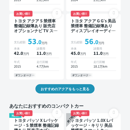
お買い得!!
お買い得!!
トヨタ アクア S 禁煙車
トヨタ アクア G G’s 美品
整備記録簿あり 販売店
禁煙車 整備記録簿あり
オプションナビ TV スマ
ディスプレイオーディオ
ートキー バックモニタ
※ナビキットあり TV 後
53
56
ー ドライブレコーダー
席モニター オートクル
.0
.0
支払総額
支払総額
万円
万円
衝突軽減
ーズ スマートキー ETC
本体
諸費用
本体
諸費用
バックモニター フルエ
42.0
11
.0
45.0
11
.0
万円
万円
万円
万円
アロ
年式
走行距離
年式
走行距離
2015
4.7万km
2015
18.1万km
#ワンオーナー
#ワンオーナー
おすすめのアクアをもっと見る
あなたにおすすめのコンパクトカー
お買い得!!
お買い得!!
NEW!
終了間近
トヨタ パッソ X Lパッケ
トヨタ パッソ 1.0X Lパ
ージ・S 禁煙車 整備記録
ッケージ・キリリ 美品