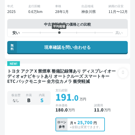
年式
走行距離
車検
出品地域
納期の目安
2025
0.6万km
28年1月
神奈川県
11月〜12月
中古車販売店の価格との比較
平均相場
無
現車確認を問い合わせる
料
NEW!
トヨタ アクア X 禁煙車 整備記録簿あり ディスプレイオー
ディオ ※ナビキットあり オートクルーズ スマートキー
ETC バックモニター 全方位カメラ 衝突軽減
支払総額
191
.0
板金歴
外装
内装
万円
B
S
なし
本体価格
諸費用
180
.0
11
.0
万円
万円
25,700
ローン
月々
円
参考
※金額は変更できます。