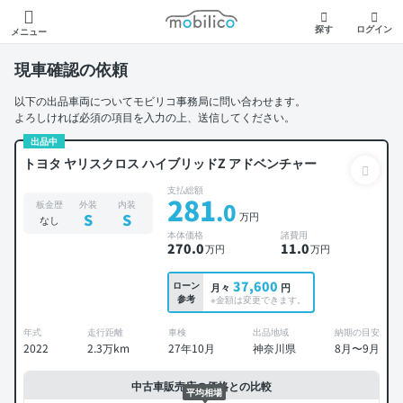
モビリコ
探す
ログイン
メニュー
現車確認の依頼
以下の出品車両についてモビリコ事務局に問い合わせます。
よろしければ必須の項目を入力の上、送信してください。
出品中
トヨタ ヤリスクロス ハイブリッドZ アドベンチャー
支払総額
281
.0
板金歴
外装
内装
万円
S
S
なし
本体価格
諸費用
270
.0
11
.0
万円
万円
37,600
ローン
月々
円
参考
※金額は変更できます。
年式
走行距離
車検
出品地域
納期の目安
2022
2.3万km
27年10月
神奈川県
8月〜9月
中古車販売店の価格との比較
平均相場