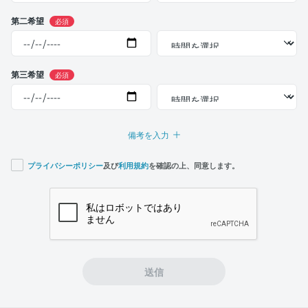
第二希望
必須
第三希望
必須
備考を入力
プライバシーポリシー
及び
利用規約
を確認の上、同意します。
If you
are a
human,
ignore
this
field
送信