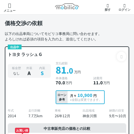
モビリコ
探す
ログイン
メニュー
価格交渉の依頼
以下の出品車両についてモビリコ事務局に問い合わせます。
よろしければ必須の項目を入力の上、送信してください。
出品中
トヨタ ラッシュ G
支払総額
81
.0
板金歴
外装
内装
万円
A
S
なし
本体価格
諸費用
70
.0
11
.0
万円
万円
10,900
ローン
月々
円
参考
※金額は変更できます。
年式
走行距離
車検
出品地域
納期の目安
2014
7.7万km
26年12月
神奈川県
9月〜10月
中古車販売店の価格との比較
お買い得