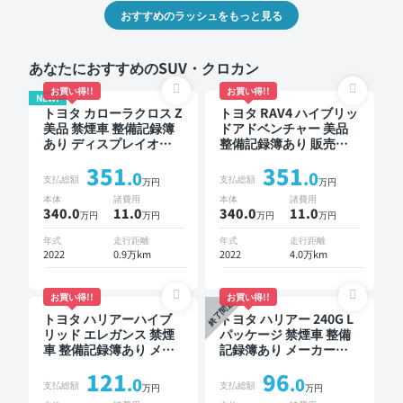
おすすめのラッシュをもっと見る
あなたにおすすめのSUV・クロカン
お買い得!!
お買い得!!
NEW!
トヨタ カローラクロス Z
トヨタ RAV4 ハイブリッ
美品 禁煙車 整備記録簿
ドアドベンチャー 美品
あり ディスプレイオー
整備記録簿あり 販売店
ディオ ※ナビキットあり
オプションナビ TV ブラ
351
351
ブラインドスポットモニ
インドスポットモニター
.0
.0
支払総額
支払総額
万円
万円
ター オートクルーズ ス
デジタルインナーミラー
本体
諸費用
本体
諸費用
マートキー ETC 電動バ
オートクルーズ スマー
340.0
11
.0
340.0
11
.0
万円
万円
万円
万円
ックドア バックモニタ
トキー ETC バックモニ
ー 全方位カメラ ドライ
ター ドライブレコーダ
年式
走行距離
年式
走行距離
ブレコーダー 衝突軽減
ー 衝突軽減
2022
0.9万km
2022
4.0万km
お買い得!!
お買い得!!
終了間近
トヨタ ハリアーハイブ
トヨタ ハリアー 240G L
リッド エレガンス 禁煙
パッケージ 禁煙車 整備
車 整備記録簿あり メー
記録簿あり メーカーオ
カーオプションナビ TV
プションナビ TV ワイヤ
121
96
スマートキー ETC バッ
レスキー ETC サンルー
.0
.0
支払総額
支払総額
万円
万円
クモニター ドライブレ
フ バックモニター ドラ