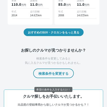
本体
諸費用
本体
諸費用
コーダー
イブレコーダー
110.0
11
.0
85.0
11
.0
万円
万円
万円
万円
年式
走行距離
年式
走行距離
2014
14.6万km
2008
14.0万km
おすすめのSUV・クロカンをもっと見る
お探しのクルマが見つかりませんか？
検索条件を変更してみると
気に入るクルマが見つかるかもしれません。
検索条件を変更する
希望の条件を入力するだけ！
クルマ探しをお手伝いいたします。
出品前の登録車両から欲しいクルマが見つかるかも？！