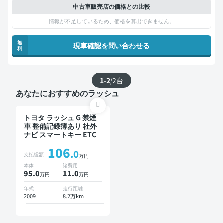
中古車販売店の価格との比較
情報が不足しているため、価格を算出できません。
無
現車確認を問い合わせる
料
1-2
/
2
台
あなたにおすすめのラッシュ
トヨタ ラッシュ G 禁煙
車 整備記録簿あり 社外
ナビ スマートキー ETC
106
.0
支払総額
万円
本体
諸費用
95.0
11
.0
万円
万円
年式
走行距離
2009
8.2万km