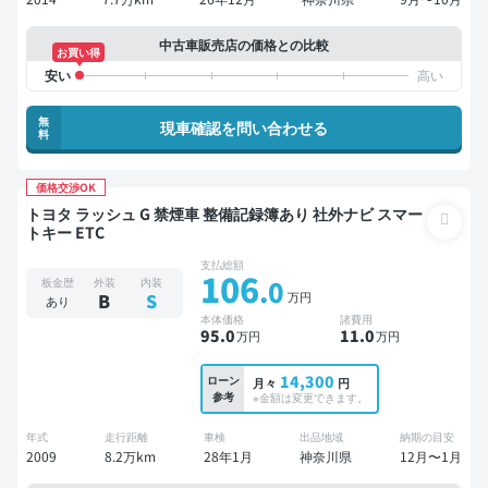
中古車販売店の価格との比較
お買い得
無
現車確認を問い合わせる
料
価格交渉OK
トヨタ ラッシュ G 禁煙車 整備記録簿あり 社外ナビ スマー
トキー ETC
支払総額
106
.0
板金歴
外装
内装
万円
B
S
あり
本体価格
諸費用
95
.0
11
.0
万円
万円
14,300
ローン
月々
円
参考
※金額は変更できます。
年式
走行距離
車検
出品地域
納期の目安
2009
8.2万km
28年1月
神奈川県
12月〜1月