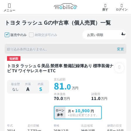
モビリコ
探す
ログイン
メニュー
トヨタ ラッシュ Gの中古車（個人売買）一覧
販売中のみ
納期交渉可のみ
変更
絞り込み条件はありません。
短納期
トヨタ ラッシュ G 美品 禁煙車 整備記録簿あり 標準装備ナ
ビ TV ワイヤレスキー ETC
支払総額
81
.0
板金歴
外装
内装
万円
A
S
なし
本体価格
諸費用
70
.0
11
.0
万円
万円
10,900
ローン
月々
円
参考
※金額は変更できます。
年式
走行距離
車検
出品地域
納期の目安
2014
7.7万km
26年12月
神奈川県
9月〜10月