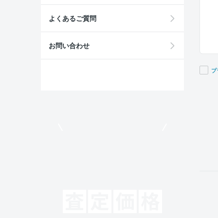
よくあるご質問
お問い合わせ
プ
If you
are a
huma
ignor
モビリコでクルマを売りたい方
this
field