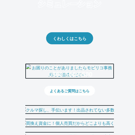
クルマの将来的な価値を予測！
出品や下取りの際の参考に。
くわしくはこちら
0800-500-5500
よくあるご質問はこちら