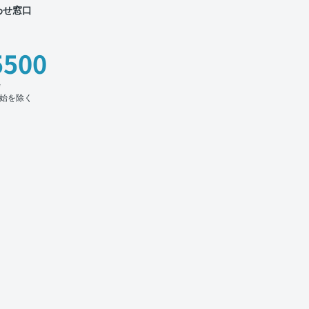
わせ窓口
5500
時
始を除く