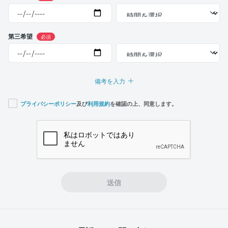
第三希望
必須
備考を入力
プライバシーポリシー
及び
利用規約
を確認の上、同意します。
If you
are a
human,
ignore
this
field
送信