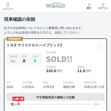
モビリコ
探す
ログイン
メニュー
現車確認の依頼
以下の出品車両についてモビリコ事務局に問い合わせます。
よろしければ必須の項目を入力の上、送信してください。
売買成約中
トヨタ ヤリスクロス ハイブリッドZ
支払総額
SOLD!!
板金歴
外装
内装
A
S
なし
本体価格
諸費用
220
.0
11
.0
万円
万円
年式
走行距離
車検
出品地域
納期の目安
2022
1.0万km
27年3月
神奈川県
25年12月〜1月
中古車販売店の価格との比較
お買い得