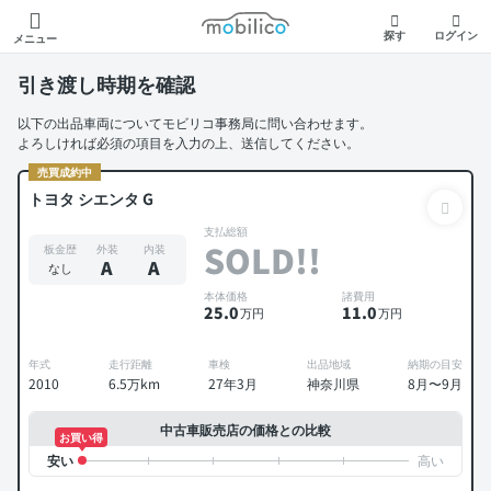
モビリコ
探す
ログイン
メニュー
引き渡し時期を確認
以下の出品車両についてモビリコ事務局に問い合わせます。
よろしければ必須の項目を入力の上、送信してください。
売買成約中
トヨタ シエンタ G
支払総額
SOLD!!
板金歴
外装
内装
A
A
なし
本体価格
諸費用
25
.0
11
.0
万円
万円
年式
走行距離
車検
出品地域
納期の目安
2010
6.5万km
27年3月
神奈川県
8月〜9月
中古車販売店の価格との比較
お買い得