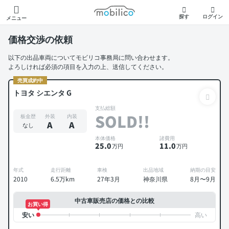
モビリコ
探す
ログイン
メニュー
価格交渉の依頼
以下の出品車両についてモビリコ事務局に問い合わせます。
よろしければ必須の項目を入力の上、送信してください。
売買成約中
トヨタ シエンタ G
支払総額
SOLD!!
板金歴
外装
内装
A
A
なし
本体価格
諸費用
25
.0
11
.0
万円
万円
年式
走行距離
車検
出品地域
納期の目安
2010
6.5万km
27年3月
神奈川県
8月〜9月
中古車販売店の価格との比較
お買い得