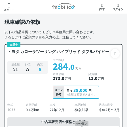
モビリコ
探す
ログイン
メニュー
現車確認の依頼
以下の出品車両についてモビリコ事務局に問い合わせます。
よろしければ必須の項目を入力の上、送信してください。
出品中
トヨタ カローラツーリング ハイブリッド ダブルバイビー
支払総額
284
.0
板金歴
外装
内装
万円
A
S
なし
本体価格
諸費用
273
.0
11
.0
万円
万円
38,000
ローン
月々
円
参考
※金額は変更できます。
年式
走行距離
車検
出品地域
納期の目安
2022
0.4万km
27年12月
神奈川県
来年2月〜3月
中古車販売店の価格との比較
やや高い