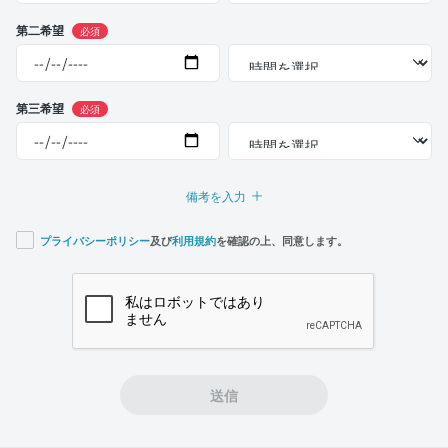
第二希望
必須
第三希望
必須
備考を入力
プライバシーポリシー
及び
利用規約
を確認の上、同意します。
If you
are a
human,
ignore
this
field
送信