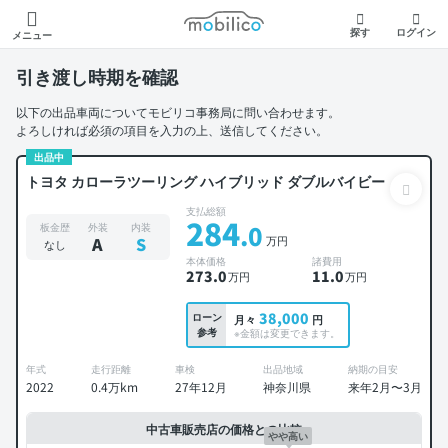
モビリコ
探す
ログイン
メニュー
引き渡し時期を確認
以下の出品車両についてモビリコ事務局に問い合わせます。
よろしければ必須の項目を入力の上、送信してください。
出品中
トヨタ カローラツーリング ハイブリッド ダブルバイビー
支払総額
284
.0
板金歴
外装
内装
万円
A
S
なし
本体価格
諸費用
273
.0
11
.0
万円
万円
38,000
ローン
月々
円
参考
※金額は変更できます。
年式
走行距離
車検
出品地域
納期の目安
2022
0.4万km
27年12月
神奈川県
来年2月〜3月
中古車販売店の価格との比較
やや高い