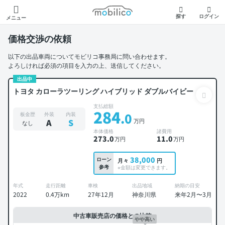
モビリコ
探す
ログイン
メニュー
価格交渉の依頼
以下の出品車両についてモビリコ事務局に問い合わせます。
よろしければ必須の項目を入力の上、送信してください。
出品中
トヨタ カローラツーリング ハイブリッド ダブルバイビー
支払総額
284
.0
板金歴
外装
内装
万円
A
S
なし
本体価格
諸費用
273
.0
11
.0
万円
万円
38,000
ローン
月々
円
参考
※金額は変更できます。
年式
走行距離
車検
出品地域
納期の目安
2022
0.4万km
27年12月
神奈川県
来年2月〜3月
中古車販売店の価格との比較
やや高い