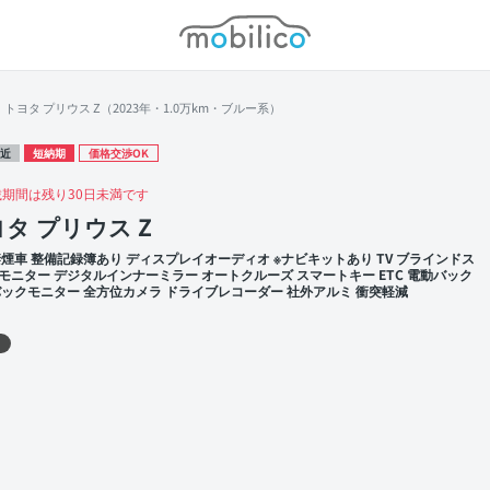
モビリコ
トヨタ プリウス Z（2023年・1.0万km・ブルー系）
近
短納期
価格交渉OK
載期間は残り30日未満です
タ プリウス Z
禁煙車 整備記録簿あり ディスプレイオーディオ ※ナビキットあり TV ブラインドス
モニター デジタルインナーミラー オートクルーズ スマートキー ETC 電動バック
バックモニター 全方位カメラ ドライブレコーダー 社外アルミ 衝突軽減
 左前