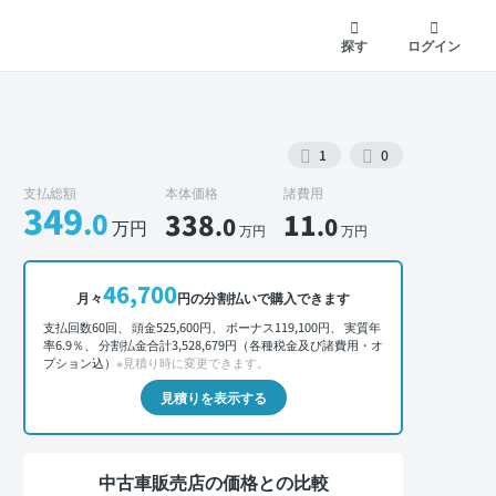
探す
ログイン
1
0
支払総額
本体価格
諸費用
349
.0
338
11
.0
.0
万円
万円
万円
46,700
月々
円の分割払いで購入できます
外装 正面
支払回数60回、 頭金525,600円、 ボーナス119,100円、 実質年
率6.9％、 分割払金合計3,528,679円（各種税金及び諸費用・オ
プション込）
※見積り時に変更できます。
見積りを表示する
中古車販売店の価格との比較