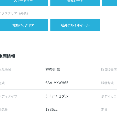
スマートキー
合皮シート
エクステリア（外装）
電動バックドア
社外アルミホイール
車両情報
神奈川県
出品地域
取扱販売店
6AA-MXWH65
型式
駆動方式
5ドア / セダン
ボディタイプ
ボディカラ
1986cc
排気量
定員