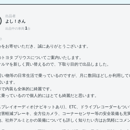
出品者
よし！さん
1
出品中の車両
台
ト
心をお寄せいただき、誠にありがとうございます。
のトヨタ プリウスについてご案内いたします。
クルマを新しく買い替えるので、下取り目的で出品しました。
買い物等の日常生活で乗っているのですが、月に数回ほどしか利用してい
思います。
車で内装も全体的に綺麗です。
に乗っているので個人的にはとても綺麗だと思います。
スプレイオーディオ(ナビキットあり)、ETC、ドライブレコーダーもつ
被害軽減ブレーキ、全方位カメラ、コーナーセンサー等の安全装備も充
他、社外アルミとかの装備についても詳しく知りたい方はお気軽にコメ