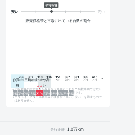
平均相場
販売価格帯と市場に出ている台数の割合
286
302
318
334
351
367
383
399
415
お買い
平均相場
やや高
得
い
比較対象の中古車店が取り扱う車両とモビリコ掲載車両では取引
形態や条件が異なるため、グラフは参考情報です。
1%
3%
9%
15%
21%
23%
16%
6%
2%
3%
グラフはモビリコ掲載車両の価格が「高い、安い」を示すもので
はありません。
1.0万km
走行距離