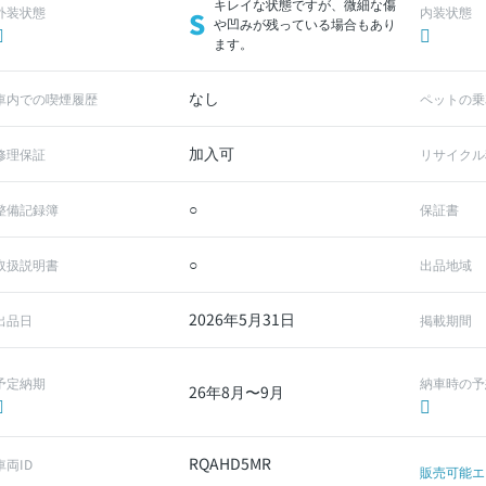
キレイな状態ですが、微細な傷
外装状態
内装状態
S
や凹みが残っている場合もあり
ます。
なし
車内での喫煙履歴
ペットの乗
加入可
修理保証
リサイクル
○
整備記録簿
保証書
○
取扱説明書
出品地域
2026年5月31日
出品日
掲載期間
予定納期
納車時の予
26年8月〜9月
RQAHD5MR
車両ID
販売可能エ