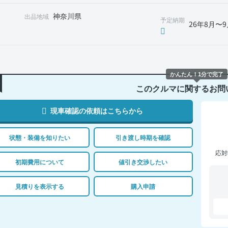
神奈川県
出品地域
予定納期
26年8月〜9
かんたん！1分で完了
このクルマに関するお問
現車確認の依頼はこちらから
状態・装備を知りたい
引き渡し時期を確認
応対
初期費用について
値引き交渉したい
見積りを表示する
購入申請