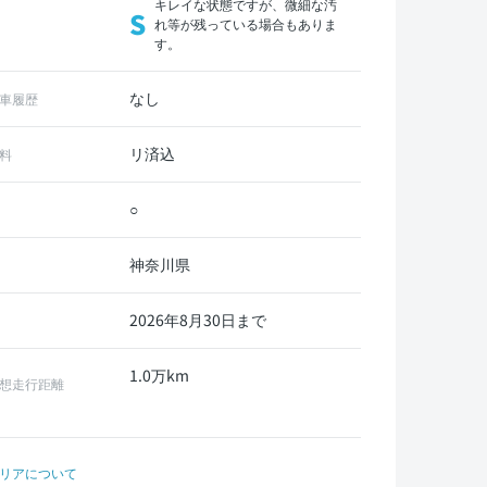
キレイな状態ですが、微細な汚
S
れ等が残っている場合もありま
す。
なし
車履歴
リ済込
料
○
神奈川県
2026年8月30日まで
1.0万km
想走行距離
リアについて