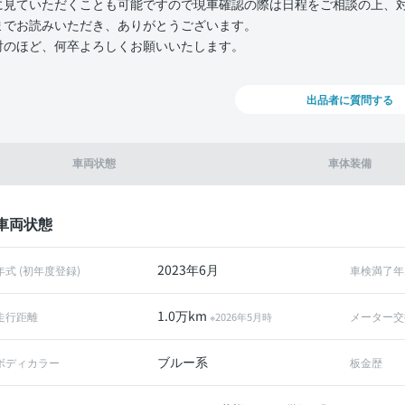
に見ていただくことも可能ですので現車確認の際は日程をご相談の上、
までお読みいただき、ありがとうございます。
討のほど、何卒よろしくお願いいたします。
出品者に質問する
車両状態
車体装備
車両状態
2023年6月
年式 (初年度登録)
車検満了年
1.0万km
走行距離
メーター交
※2026年5月時
ブルー系
ボディカラー
板金歴