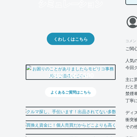
クルマの将来的な価値を予測！
出品や下取りの際の参考に。
くわしくはこちら
コメン
ご関
人気
今回
0800-500-5500
主に
だと
よくあるご質問はこちら
禁煙
丁寧
ディ
衝突
その