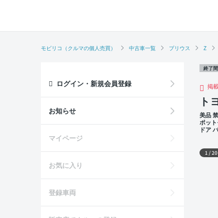
モビリコ（クルマの個人売買）
中古車一覧
プリウス
Z
終了間
ログイン・新規会員登録
掲
トヨ
お知らせ
美品 
ポット
ドア 
外装
マイページ
1
/
20
お気に入り
登録車両