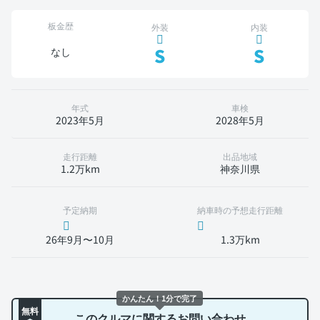
板金歴
外装
内装
S
S
なし
年式
車検
2023年5月
2028年5月
走行距離
出品地域
1.2万km
神奈川県
予定納期
納車時の予想走行距離
26年9月〜10月
1.3万km
かんたん！1分で完了
無料
このクルマに関するお問い合わせ