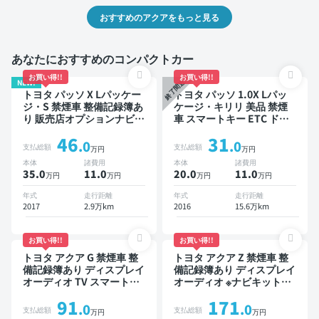
おすすめのアクアをもっと見る
あなたにおすすめのコンパクトカー
お買い得!!
お買い得!!
NEW!
終了間近
トヨタ パッソ X Lパッケー
トヨタ パッソ 1.0X Lパッ
ジ・S 禁煙車 整備記録簿あ
ケージ・キリリ 美品 禁煙
り 販売店オプションナビ
車 スマートキー ETC ドラ
TV スマートキー ETC バッ
イブレコーダー
46
31
クモニター ドライブレコー
.0
.0
支払総額
支払総額
万円
万円
ダー 衝突軽減
本体
諸費用
本体
諸費用
35.0
11
.0
20.0
11
.0
万円
万円
万円
万円
年式
走行距離
年式
走行距離
2017
2.9万km
2016
15.6万km
お買い得!!
お買い得!!
トヨタ アクア G 禁煙車 整
トヨタ アクア Z 禁煙車 整
備記録簿あり ディスプレイ
備記録簿あり ディスプレイ
オーディオ TV スマートキ
オーディオ ※ナビキットあ
ー ETC バックモニター 衝
り TV オートクルーズ ワイ
91
171
突軽減
ヤレスキー スマートキー
.0
.0
支払総額
支払総額
万円
万円
ETC バックモニター 全方