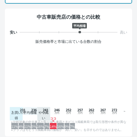
中古車販売店の価格との比較
平均相場
販売価格帯と市場に出ている台数の割合
231
236
241
246
252
257
262
267
272
お買い
平均相場
やや高
得
い
比較対象の中古車店が取り扱う車両とモビリコ掲載車両では取引形態や条件が異な
るため、グラフは参考情報です。
11%
4%
11%
5%
16%
7%
14%
16%
9%
7%
グラフはモビリコ掲載車両の価格が「高い、安い」を示すものではありません。