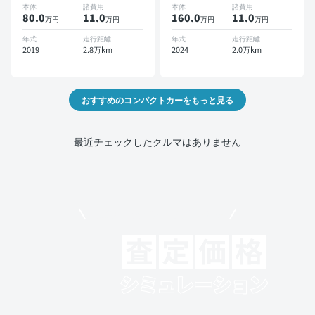
本体
諸費用
本体
諸費用
位カメラ 衝突軽減
80.0
11
.0
160.0
11
.0
万円
万円
万円
万円
年式
走行距離
年式
走行距離
2019
2.8万km
2024
2.0万km
おすすめのコンパクトカーをもっと見る
最近チェックしたクルマはありません
モビリコでクルマを売りたい方