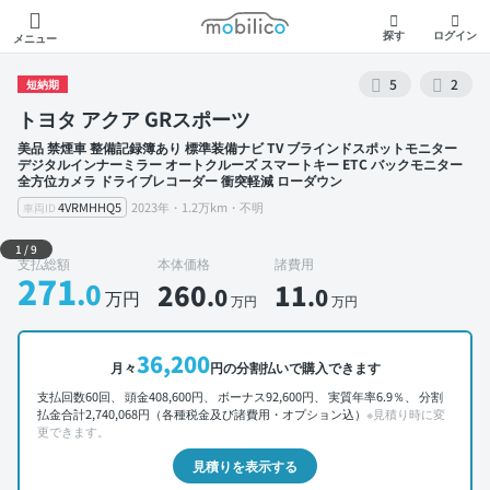
モビリコ
探す
ログイン
メニュー
5
2
短納期
トヨタ アクア GRスポーツ
美品 禁煙車 整備記録簿あり 標準装備ナビ TV ブラインドスポットモニター
デジタルインナーミラー オートクルーズ スマートキー ETC バックモニター
全方位カメラ ドライブレコーダー 衝突軽減 ローダウン
4VRMHHQ5
2023年・1.2万km・不明
車両ID
外装 左前
1
/
9
支払総額
本体価格
諸費用
271
.0
260
11
.0
.0
万円
万円
万円
36,200
月々
円の分割払いで購入できます
支払回数60回、 頭金408,600円、 ボーナス92,600円、 実質年率6.9％、 分割
払金合計2,740,068円（各種税金及び諸費用・オプション込）
※見積り時に変
更できます。
見積りを表示する