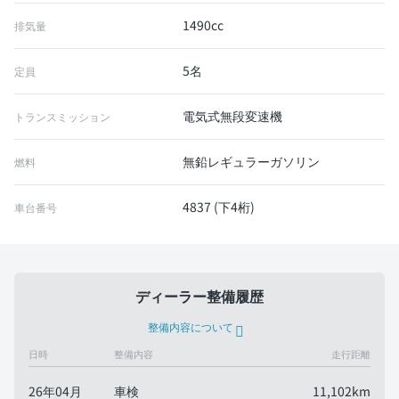
1490cc
排気量
5名
定員
電気式無段変速機
トランスミッション
無鉛レギュラーガソリン
燃料
4837 (下4桁)
車台番号
ディーラー整備履歴
整備内容について
日時
整備内容
走行距離
26年04月
車検
11,102km