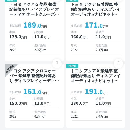
トヨタ アクア G 美品 整備
トヨタ アクア G 禁煙車 整
記録簿あり ディスプレイオ
備記録簿あり ディスプレイ
ーディオ オートクルーズ
オーディオ ※ナビキットあ
スマートキー ETC バック
り TV ブラインドスポット
189
171
モニター 衝突軽減
モニター オートクルーズ
.0
.0
支払総額
支払総額
万円
万円
スマートキー ETC バック
本体
諸費用
本体
諸費用
モニター 全方位カメラ ド
178.0
11
.0
160.0
11
.0
万円
万円
万円
万円
ライブレコーダー 衝突軽減
年式
走行距離
年式
走行距離
2023
2.0万km
2022
2.1万km
NEW!
終了間近
トヨタ アクア クロスオー
トヨタ アクア X 禁煙車 整
バー 禁煙車 整備記録簿あ
備記録簿あり ディスプレイ
り ディスプレイオーディオ
オーディオ ※ナビキットあ
※ナビキットあり TV スマー
り オートクルーズ スマー
161
191
トキー ETC バックモニタ
トキー ETC バックモニタ
.0
.0
支払総額
支払総額
万円
万円
ー ドライブレコーダー 衝
ー 全方位カメラ 衝突軽減
本体
諸費用
本体
諸費用
突軽減
150.0
11
.0
180.0
11
.0
万円
万円
万円
万円
年式
走行距離
年式
走行距離
2019
0.8万km
2022
3.4万km