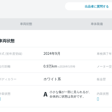
出品者に質問する
車両状態
車体装備
車両状態
2024年9月
年式 (初年度登録)
車検満了年
0.9万km
走行距離
メーター交
※2026年5月時
ホワイト系
ボディカラー
板金歴
A
小さな傷が一部に見られるが、
外装状態
内装状態
全体的に状態は良好です。