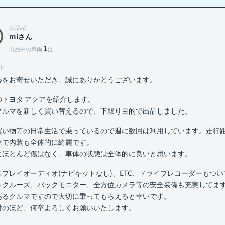
出品者
miさん
1
出品中の車両
台
ト
心をお寄せいただき、誠にありがとうございます。
のトヨタ アクアを紹介します。
クルマを新しく買い替えるので、下取り目的で出品しました。
買い物等の日常生活で乗っているので週に数回は利用しています。走行距
車で内装も全体的に綺麗です。
にほとんど傷はなく、車体の状態は全体的に良いと思います。
スプレイオーディオ(ナビキットなし)、ETC、ドライブレコーダーもつ
トクルーズ、バックモニター、全方位カメラ等の安全装備も充実してま
あるクルマですので大切に乗ってもらえると幸いです。
討のほど、何卒よろしくお願いいたします。