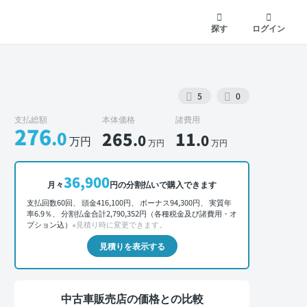
探す
ログイン
5
0
支払総額
本体価格
諸費用
276
.0
265
11
.0
.0
万円
万円
万円
外装 正面
36,900
月々
円の分割払いで購入できます
支払回数60回、 頭金416,100円、 ボーナス94,300円、 実質年
率6.9％、 分割払金合計2,790,352円（各種税金及び諸費用・オ
プション込）
※見積り時に変更できます。
見積りを表示する
中古車販売店の価格との比較