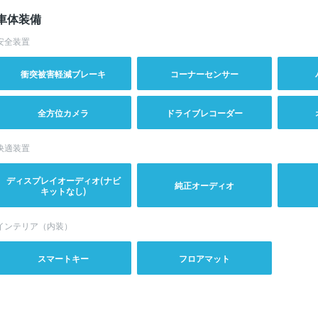
車体装備
安全装置
衝突被害軽減ブレーキ
コーナーセンサー
全方位カメラ
ドライブレコーダー
快適装置
ディスプレイオーディオ(ナビ
純正オーディオ
キットなし)
インテリア（内装）
スマートキー
フロアマット