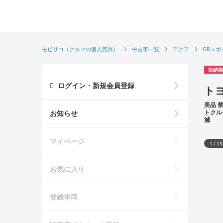
モビリコ（クルマの個人売買）
中古車一覧
アクア
GRスポ
短納期
ログイン・新規会員登録
トヨ
美品 
トクル
お知らせ
減
外装
マイページ
1
/
15
お気に入り
登録車両