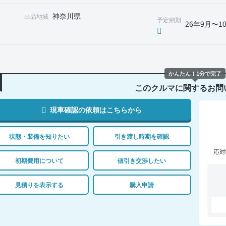
神奈川県
出品地域
予定納期
26年9月〜1
かんたん！1分で完了
このクルマに関するお問
現車確認の依頼はこちらから
状態・装備を知りたい
引き渡し時期を確認
応対
初期費用について
値引き交渉したい
見積りを表示する
購入申請