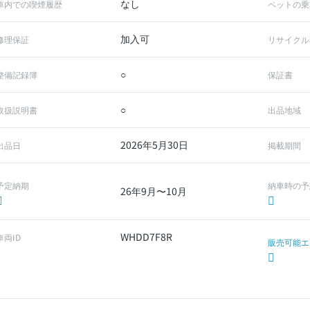
なし
車内での喫煙履歴
ペットの乗
加入可
修理保証
リサイクル
○
整備記録簿
保証書
○
取扱説明書
出品地域
2026年5月30日
出品日
掲載期間
予定納期
納車時の予
26年9月〜10月
WHDD7F8R
車両ID
販売可能エ