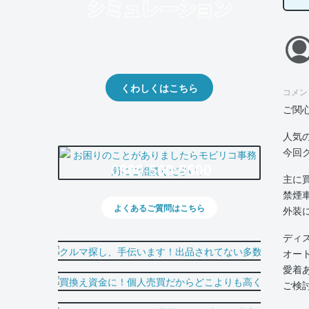
クルマの将来的な価値を予測！
出品や下取りの際の参考に。
くわしくはこちら
コメン
ご関
人気
今回
0800-500-5500
主に
禁煙
よくあるご質問はこちら
外装
ディ
オー
愛着
ご検