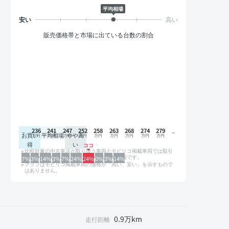
平均相場
販売価格帯と市場に出ている台数の割合
236
241
247
252
258
263
268
274
279
お買い
平均相場
やや高
得
い
比較対象の中古車店が取り扱う車両とモビリコ掲載車両では取引
形態や条件が異なるため、グラフは参考情報です。
7%
3%
14%
3%
7%
24%
24%
0%
3%
14%
グラフはモビリコ掲載車両の価格が「高い、安い」を示すもので
はありません。
0.9万km
走行距離