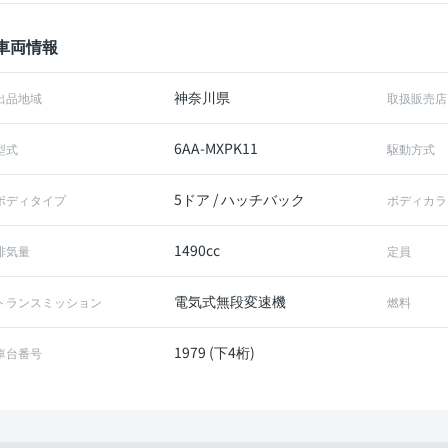
車両情報
神奈川県
出品地域
取扱販売店
6AA-MXPK11
型式
駆動方式
5ドア / ハッチバック
ボディタイプ
ボディカラ
1490cc
排気量
定員
電気式無段変速機
トランスミッション
燃料
1979 (下4桁)
車台番号